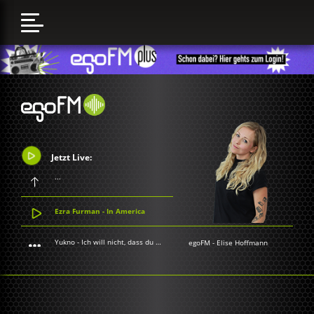
Jetzt Live:
...
Ezra Furman - In America
Yukno - Ich will nicht, dass du mich wieder loslässt
egoFM
-
Elise Hoffmann