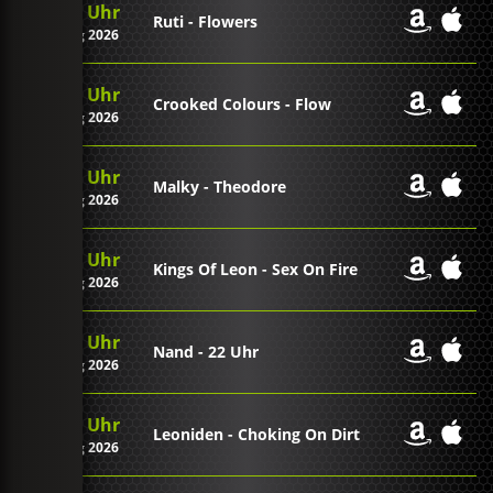
23:12 Uhr
Ruti - Flowers
06. Aug 2026
23:05 Uhr
Crooked Colours - Flow
06. Aug 2026
23:01 Uhr
Malky - Theodore
06. Aug 2026
22:58 Uhr
Kings Of Leon - Sex On Fire
06. Aug 2026
22:56 Uhr
Nand - 22 Uhr
06. Aug 2026
22:53 Uhr
Leoniden - Choking On Dirt
06. Aug 2026