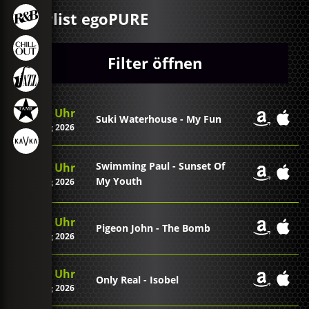
Playlist egoPURE
Filter öffnen
00:22 Uhr
Suki Waterhouse - My Fun
07. Aug 2026
Swimming Paul - Sunset Of
00:19 Uhr
My Youth
07. Aug 2026
00:16 Uhr
Pigeon John - The Bomb
07. Aug 2026
00:13 Uhr
Only Real - Isobel
07. Aug 2026