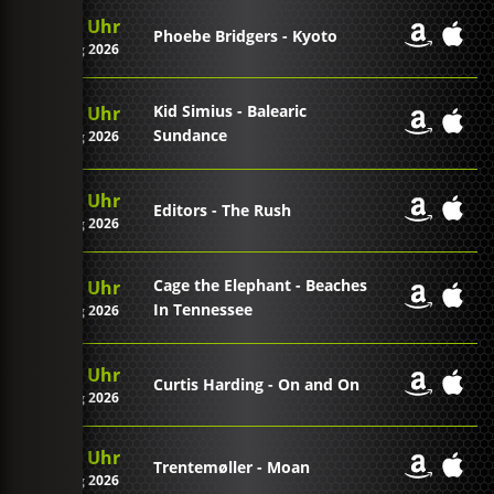
00:10 Uhr
Phoebe Bridgers - Kyoto
07. Aug 2026
Kid Simius - Balearic
00:06 Uhr
Sundance
07. Aug 2026
00:02 Uhr
Editors - The Rush
07. Aug 2026
Cage the Elephant - Beaches
23:59 Uhr
In Tennessee
06. Aug 2026
23:56 Uhr
Curtis Harding - On and On
06. Aug 2026
23:52 Uhr
Trentemøller - Moan
06. Aug 2026