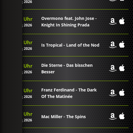
06. Aug 2026
Overmono feat. John Jose -
23:29 Uhr
Knight In Shining Prada
06. Aug 2026
23:27 Uhr
Is Tropical - Land of the Nod
06. Aug 2026
Die Sterne - Das bisschen
23:23 Uhr
Besser
06. Aug 2026
Franz Ferdinand - The Dark
23:19 Uhr
Of The Matinée
06. Aug 2026
23:15 Uhr
Mac Miller - The Spins
06. Aug 2026