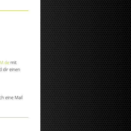
M.de
mit
 dir einen
h eine Mail