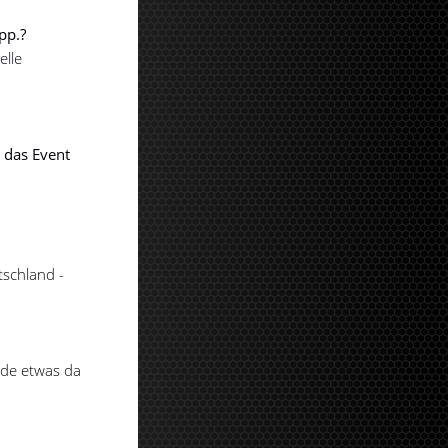
pp.?
elle
 das Event
tschland -
ade etwas da