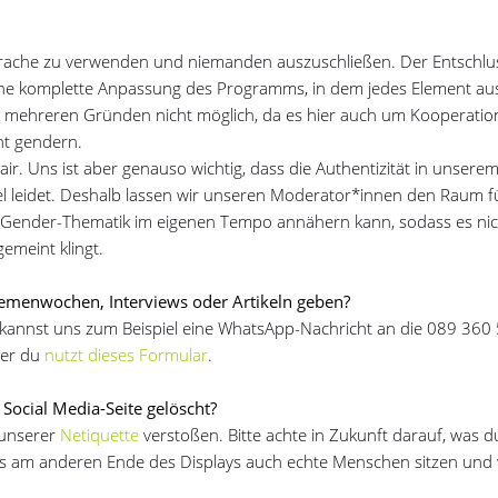
e Sprache zu verwenden und niemanden auszuschließen. Der Entschlus
eine komplette Anpassung des Programms, in dem jedes Element au
s mehreren Gründen nicht möglich, da es hier auch um Kooperatio
cht gendern.
 air. Uns ist aber genauso wichtig, dass die Authentizität in unse
l leidet. Deshalb lassen wir unseren Moderator*innen den Raum f
r Gender-Thematik im eigenen Tempo annähern kann, sodass es ni
gemeint klingt.
hemenwochen, Interviews oder Artikeln geben?
u kannst uns zum Beispiel eine WhatsApp-Nachricht an die 089 360
er du
nutzt dieses Formular
.
ocial Media-Seite gelöscht?
 unserer
Netiquette
verstoßen. Bitte achte in Zukunft darauf, was d
s am anderen Ende des Displays auch echte Menschen sitzen und