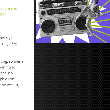
 in unserer
erer
beiträge
kein egoFM.
itrag, sondern
 kann und
 genauso
ophie von
so weit ist,