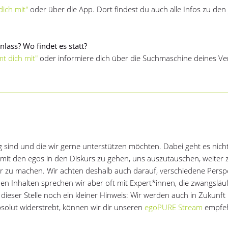
ich mit"
oder über die App. Dort findest du auch alle Infos zu den 
lass? Wo findet es statt?
t dich mit"
oder informiere dich über die Suchmaschine deines Ve
ig sind und die wir gerne unterstützen möchten. Dabei geht es nich
it den egos in den Diskurs zu gehen, uns auszutauschen, weiter 
sser zu machen. Wir achten deshalb auch darauf, verschiedene Persp
en Inhalten sprechen wir aber oft mit Expert*innen, die zwangsläu
ieser Stelle noch ein kleiner Hinweis: Wir werden auch in Zukunft 
bsolut widerstrebt, können wir dir unseren
egoPURE Stream
empfeh