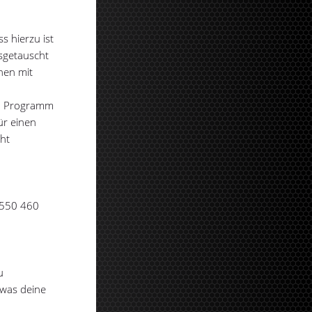
s hierzu ist
sgetauscht
nen mit
rem Programm
ür einen
cht
 550 460
u
 was deine