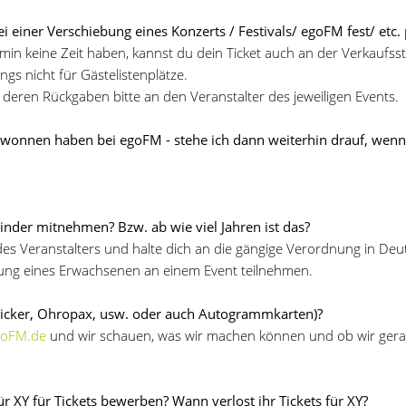
ei einer Verschiebung eines Konzerts / Festivals/ egoFM fest/ etc. 
rmin keine Zeit haben, kannst du dein Ticket auch an der Verkaufsst
ngs nicht für Gästelistenplätze.
deren Rückgaben bitte an den Veranstalter des jeweiligen Events.
gewonnen haben bei egoFM - stehe ich dann weiterhin drauf, wenn
nder mitnehmen? Bzw. ab wie viel Jahren ist das?
es Veranstalters und halte dich an die gängige Verordnung in Deu
itung eines Erwachsenen an einem Event teilnehmen.
ticker, Ohropax, usw. oder auch Autogrammkarten)?
goFM.de
und wir schauen, was wir machen können und ob wir ger
r XY für Tickets bewerben? Wann verlost ihr Tickets für XY?