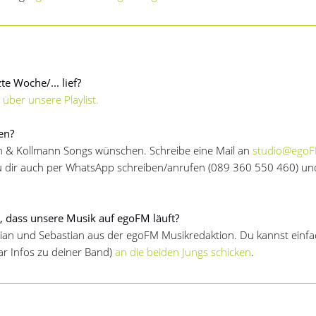
te Woche/... lief?
 über unsere Playlist.
en?
nn & Kollmann Songs wünschen. Schreibe eine Mail an
studio@egoF
dir auch per WhatsApp schreiben/anrufen (089 360 550 460) und
 dass unsere Musik auf egoFM läuft?
an und Sebastian aus der egoFM Musikredaktion. Du kannst einfac
ar Infos zu deiner Band)
an die beiden Jungs schicken
.