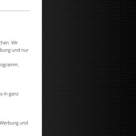
chen. Wir
erbung und nur
Programm.
s in ganz
r Werbung und