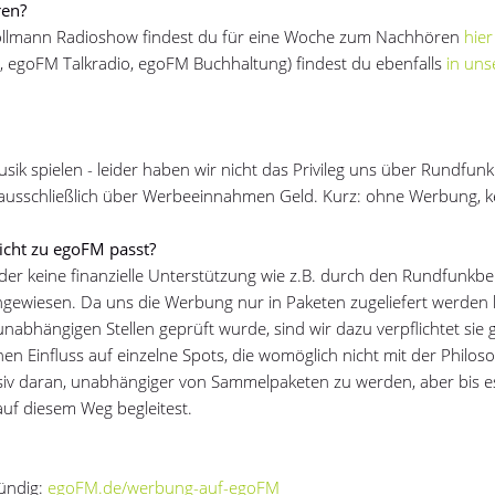
ren?
Kollmann Radioshow findest du für eine Woche zum Nachhören
hier
r, egoFM Talkradio, egoFM Buchhaltung) findest du ebenfalls
in uns
k spielen - leider haben wir nicht das Privileg uns über Rundfunk
 ausschließlich über Werbeeinnahmen Geld. Kurz: ohne Werbung, 
icht zu egoFM passt?
er keine finanzielle Unterstützung wie z.B. durch den Rundfunkbe
ngewiesen. Da uns die Werbung nur in Paketen zugeliefert werden
nabhängigen Stellen geprüft wurde, sind wir dazu verpflichtet sie
en Einfluss auf einzelne Spots, die womöglich nicht mit der Philos
iv daran, unabhängiger von Sammelpaketen zu werden, aber bis es 
uf diesem Weg begleitest.
fündig:
egoFM.de/werbung-auf-egoFM