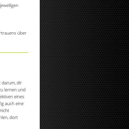
jeweiligen
rtrauens über
t darum, dir
zu lernen und
ektiven eines
fig auch eine
nicht
len, dort