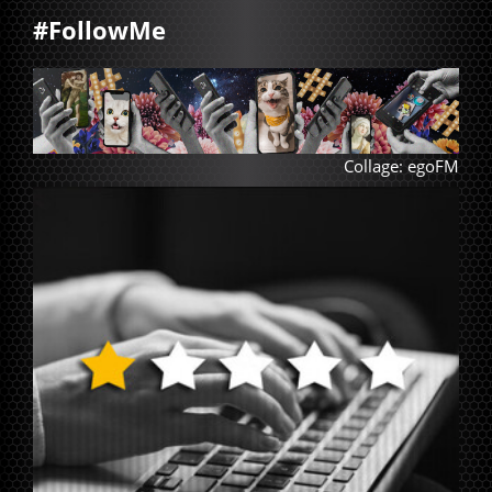
#FollowMe
Collage: egoFM