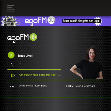
Jetzt Live:
...
Cat Power feat. Lana Del Rey - Woman
Anda Morts - Kein Bock
egoFM
-
Gloria Grünwald