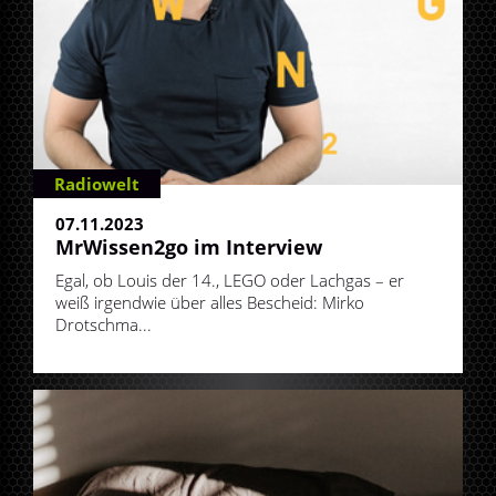
Radiowelt
07.11.2023
MrWissen2go im Interview
Egal, ob Louis der 14., LEGO oder Lachgas – er
weiß irgendwie über alles Bescheid: Mirko
Drotschma...