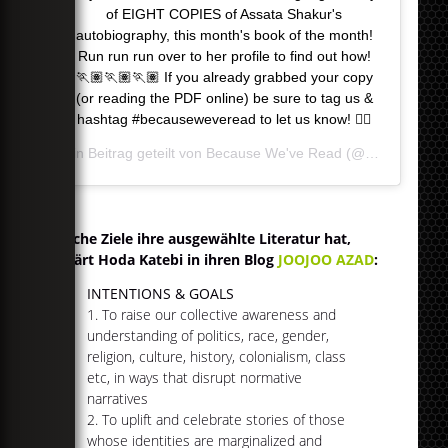
of EIGHT COPIES of Assata Shakur's
autobiography, this month's book of the month!
Run run run over to her profile to find out how!
🏃🏽🏃🏽🏃🏽 If you already grabbed your copy
(or reading the PDF online) be sure to tag us &
hashtag #becauseweveread to let us know! ✌🏼
Ein Beitrag geteilt von
Because We've Read
(@becauseweveread) am
Welche Ziele ihre ausgewählte Literatur hat,
erklärt Hoda Katebi in ihren Blog
JOOJOO AZAD
:
INTENTIONS & GOALS
1. To raise our collective awareness and
understanding of politics, race, gender,
religion, culture, history, colonialism, class
etc, in ways that disrupt normative
narratives
2. To uplift and celebrate stories of those
whose identities are marginalized and