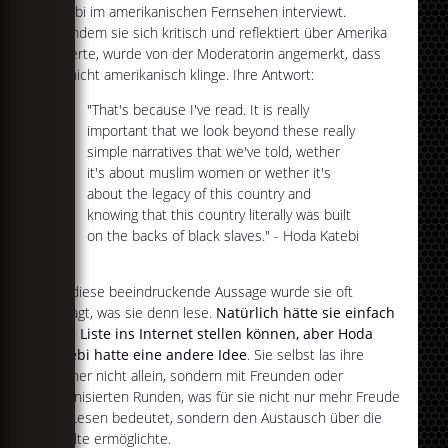
Katebi im amerikanischen Fernsehen interviewt.
Nachdem sie sich kritisch und reflektiert über Amerika
äußerte, wurde von der Moderatorin angemerkt, dass
sie nicht amerikanisch klinge. Ihre Antwort:
"That's because I've read. It is really
important that we look beyond these really
simple narratives that we've told, wether
it's about muslim women or wether it's
about the legacy of this country and
knowing that this country literally was built
on the backs of black slaves." - Hoda Katebi
Auf diese beeindruckende Aussage wurde sie oft
gefragt, was sie denn lese.
Natürlich hätte sie einfach
eine Liste ins Internet stellen können, aber Hoda
Katebi hatte eine andere Idee
. Sie selbst las ihre
Bücher nicht allein, sondern mit Freunden oder
organisierten Runden, was für sie nicht nur mehr Freude
am Lesen bedeutet, sondern den Austausch über die
Inhalte ermöglichte.