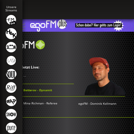
Jetzt Live:
...
Betterov - Dynamit
Mina Richman - Referee
egoFM
-
Dominik Kollmann