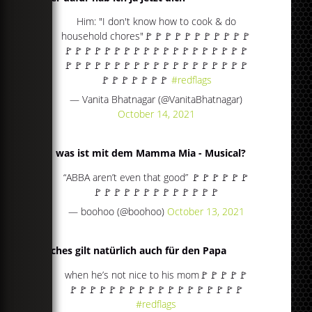
Him: "I don't know how to cook & do
household chores"🚩🚩🚩🚩🚩🚩🚩🚩🚩🚩🚩
🚩🚩🚩🚩🚩🚩🚩🚩🚩🚩🚩🚩🚩🚩🚩🚩🚩🚩🚩
🚩🚩🚩🚩🚩🚩🚩🚩🚩🚩🚩🚩🚩🚩🚩🚩🚩🚩🚩
🚩🚩🚩🚩🚩🚩🚩
#redflags
— Vanita Bhatnagar (@VanitaBhatnagar)
October 14, 2021
Und was ist mit dem Mamma Mia - Musical?
“ABBA aren’t even that good” 🚩🚩🚩🚩🚩🚩
🚩🚩🚩🚩🚩🚩🚩🚩🚩🚩🚩🚩🚩
— boohoo (@boohoo)
October 13, 2021
Gleiches gilt natürlich auch für den Papa
when he’s not nice to his mom🚩🚩🚩🚩🚩
🚩🚩🚩🚩🚩🚩🚩🚩🚩🚩🚩🚩🚩🚩🚩🚩🚩🚩
#redflags