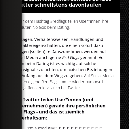
Twitter schnellstens davonlaufen
Unter dem Hashtag #redflags teilen User*innen ihre
absoluten No Gos beim Dating.
Aussagen, Verhaltensweisen, Handlungen und
Charaktereigenschaften, die einen sofort dazu
bringen (sollten) reißauszunehmen, werden auf
Social Media auch gerne
Red Flags
genannt. Vor
allem beim Dating ist es wichtig auf solche
Warnsignale zu achten, um toxischen Beziehungen
von Anfang aus dem Weg zu gehen.
Auf Social Media
werden eigene Red Flags immer wieder humorvoll
aufgegriffen - zuletzt auch bei Twitter.
Auf Twitter teilen User*innen (und
Unternehmen) gerade ihre persönlichen
Red Flags - und das ist ziemlich
unterhaltsam:
“I’m a good guy!!” 🚩🚩🚩🚩🚩🚩🚩🚩🚩🚩🚩