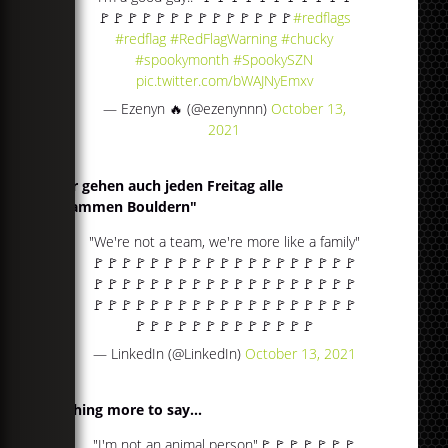
🚩🚩🚩🚩🚩🚩🚩🚩🚩🚩🚩🚩🚩🚩
#redflags
#redflag
#RedFlagWarning
#chucky
#spookymonth
#SpookySZN
pic.twitter.com/bWAJNyEmxv
— Ezenyn 🔥 (@ezenynnn)
October 13,
2021
"Wir gehen auch jeden Freitag alle
zusammen Bouldern"
"We're not a team, we're more like a family"
🚩🚩🚩🚩🚩🚩🚩🚩🚩🚩🚩🚩🚩🚩🚩🚩🚩🚩🚩
🚩🚩🚩🚩🚩🚩🚩🚩🚩🚩🚩🚩🚩🚩🚩🚩🚩🚩🚩
🚩🚩🚩🚩🚩🚩🚩🚩🚩🚩🚩🚩🚩🚩🚩🚩🚩🚩🚩
🚩🚩🚩🚩🚩🚩🚩🚩🚩🚩🚩🚩🚩
— LinkedIn (@LinkedIn)
October 13, 2021
Nothing more to say...
"I'm not an animal person"🚩🚩🚩🚩🚩🚩🚩