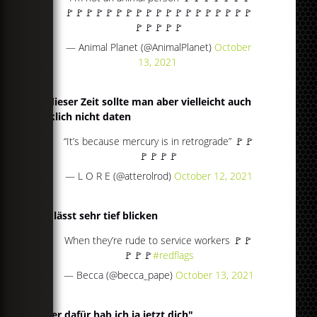
🚩🚩🚩🚩🚩🚩🚩🚩🚩🚩🚩🚩🚩🚩🚩🚩🚩🚩🚩
🚩🚩🚩🚩🚩
— Animal Planet (@AnimalPlanet)
October
13, 2021
Zu dieser Zeit sollte man aber vielleicht auch
wirklich nicht daten
“It’s because mercury is in retrograde” 🚩🚩
🚩🚩🚩🚩
— L O R E (@atterolrod)
October 12, 2021
Das lässt sehr tief blicken
When they’re rude to service workers 🚩🚩
🚩🚩🚩
#redflags
— Becca (@becca_pape)
October 13, 2021
"Aber dafür hab ich ja jetzt dich"