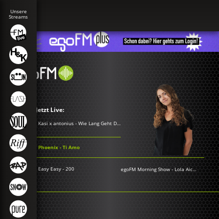
Jetzt Live:
Kasi x antonius - Wie Lang Geht Das noch Gut
Phoenix - Ti Amo
Easy Easy - 200
egoFM Morning Show
-
Lola Aichner