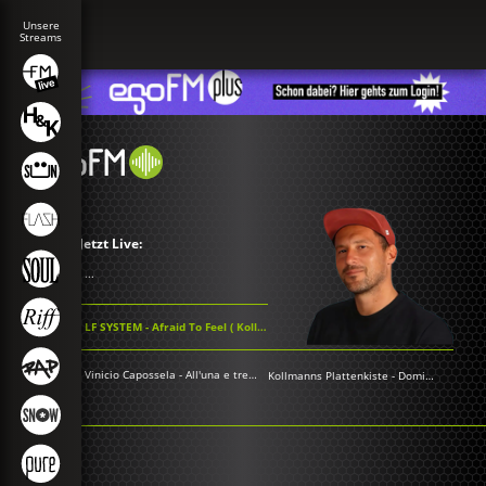
Jetzt Live:
...
LF SYSTEM - Afraid To Feel ( Kollmanns Extended)
Vinicio Capossela - All'una e trentacinque circa
Kollmanns Plattenkiste
-
Dominik Kollmann