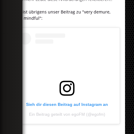
Das ist übrigens unser Beitrag zu "very demure,
very mindful":
Sieh dir diesen Beitrag auf Instagram an
Ein Beitrag geteilt von egoFM (@egofm)