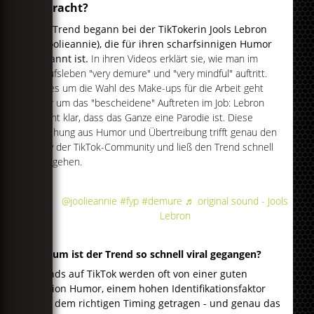
gebracht?
Der Trend begann bei der TikTokerin Jools Lebron
(@joolieannie), die für ihren scharfsinnigen Humor
bekannt ist.
In ihren Videos erklärt sie, wie man im
Berufsleben "very demure" und "very mindful" auftritt.
Ob es um die Wahl des Make-ups für die Arbeit geht
oder um das "bescheidene" Auftreten im Job: Lebron
macht klar, dass das Ganze eine Parodie ist. Diese
Mischung aus Humor und Übertreibung trifft genau den
Nerv der TikTok-Community und ließ den Trend schnell
viral gehen.
@joolieannie
#fyp
#demure
♬ original sound - Jools
Lebron
Warum ist der Trend so schnell viral gegangen?
Trends auf TikTok werden oft von einer guten
Portion Humor, einem hohen Identifikationsfaktor
und dem richtigen Timing getragen - und genau das