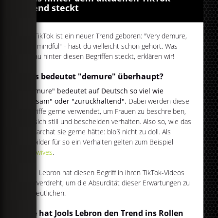
Trend steckt
Auf TikTok ist ein neuer Trend geboren: "Very demure,
very mindful" - hast du vielleicht schon gehört. Was
genau hinter diesen Begriffen steckt, erklären wir!
Was bedeutet "demure" überhaupt?
"Demure" bedeutet auf Deutsch so viel wie
"sittsam" oder "zurückhaltend".
Dabei werden diese
Begriffe gerne verwendet, um Frauen zu beschreiben,
die sich still und bescheiden verhalten. Also so, wie das
Patriarchat sie gerne hätte: bloß nicht zu doll. Als
Vorbilder für so ein Verhalten gelten zum Beispiel
Tradwives
.
Jools Lebron hat diesen Begriff in ihren TikTok-Videos
nun verdreht, um die Absurdität dieser Erwartungen zu
verdeutlichen.
Wie hat Jools Lebron den Trend ins Rollen