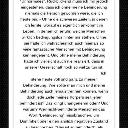
“Unnormales”. Rückblickend muss ich mir jedoch
eingestehen, dass ich ohne meine Behinderung
niemals die Person geworden wäre, die ich
heute bin. - Ohne die schweren Zeiten, in denen
ich lernte, worauf es eigentlich ankommt im
Leben, in denen ich erfuhr, welche Menschen
wirklich bedingungslos hinter mir stehen. Ohne
sie hätte ich wahrscheinlich auch niemals so
viele fantastische Menschen mit Behinderung
kennengelernt. Und ohne meine Behinderung
hätte ich vielleicht auch nie realisiert, dass in
unserer Gesellschaft noch so viel zu tun ist.
⠀⠀⠀⠀⠀⠀⠀⠀⠀⠀⠀⠀⠀⠀⠀⠀⠀⠀⠀ ⠀⠀⠀⠀⠀ ⠀ ⠀ Ich
stehe heute voll und ganz zu meiner
Behinderung. Wie sollte man mich und meine
Behinderung auch jemals trennen können, wenn
doch jede Zelle meines Körpers seit jeher
behindert ist? Das klingt unangenehm oder? Und
warum? Weil nicht-behinderte Menschen das
Wort “Behinderung” missbrauchen, um
Dummheit oder einen ähnlich negativen Zustand
zu beschreiben. “Das ist so behindert!”, als