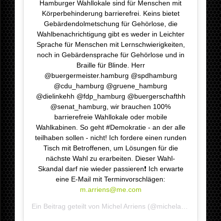
Hamburger Wahllokale sind für Menschen mit
Körperbehinderung barrierefrei. Keins bietet
Gebärdendolmetschung für Gehörlose, die
Wahlbenachrichtigung gibt es weder in Leichter
Sprache für Menschen mit Lernschwierigkeiten,
noch in Gebärdensprache für Gehörlose und in
Braille für Blinde. Herr
@buergermeister.hamburg @spdhamburg
@cdu_hamburg @gruene_hamburg
@dielinkehh @fdp_hamburg @buergerschafthh
@senat_hamburg, wir brauchen 100%
barrierefreie Wahllokale oder mobile
Wahlkabinen. So geht #Demokratie - an der alle
teilhaben sollen - nicht! Ich fordere einen runden
Tisch mit Betroffenen, um Lösungen für die
nächste Wahl zu erarbeiten. Dieser Wahl-
Skandal darf nie wieder passieren❗️ Ich erwarte
eine E-Mail mit Terminvorschlägen:
m.arriens@me.com
Ein Beitrag geteilt von
Michel Arriens
(@michelarriens.de) am