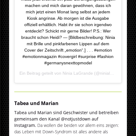
machen und mich daran gewöhnen, dass ich
mich jetzt einen Monat lang selbst an jedem
Kiosk angrinse. Ab morgen ist die Ausgabe
offiziell erhältlich. Habt ihr sie schon irgendwo
entdeckt? Schickt mir gerne Bilder! P.S.: Wer
braucht schon Heidi? — [Bildbeschreibung: Ninia
mit Brille und pinkfarbenen Lippen auf dem
Cover der Zeitschrift „emotion“.] . . . #emotion
#emotionmagazin #covergirl #surprise #fashion
#germanysnexttopmodel
Ein Beitrag geteilt von
Ninia LaGrande
(@ninialagrande) am
Tabea und Marian
Tabea und Marian sind Geschwister und betreiben
gemeinsam den Kanal @notjustdown auf
Instagram.
Da wollen die beiden vor allem eins zeigen:
das Leben mit Down-Syndrom ist alles andere als