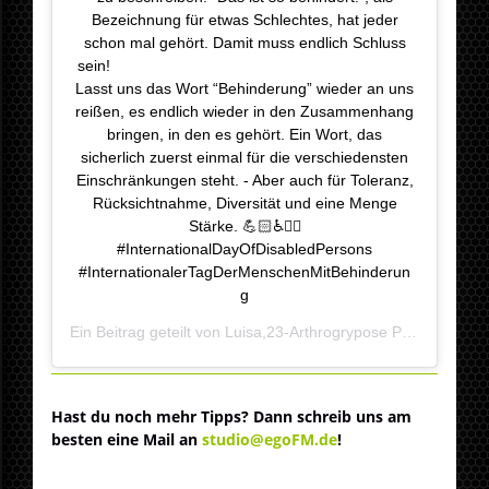
Bezeichnung für etwas Schlechtes, hat jeder
schon mal gehört. Damit muss endlich Schluss
sein! ⠀⠀⠀⠀⠀⠀⠀⠀⠀⠀⠀⠀⠀⠀⠀⠀⠀⠀⠀ ⠀⠀⠀⠀⠀ ⠀ ⠀
Lasst uns das Wort “Behinderung” wieder an uns
reißen, es endlich wieder in den Zusammenhang
bringen, in den es gehört. Ein Wort, das
sicherlich zuerst einmal für die verschiedensten
Einschränkungen steht. - Aber auch für Toleranz,
Rücksichtnahme, Diversität und eine Menge
Stärke. 💪🏻♿️✊🏻
#InternationalDayOfDisabledPersons
#InternationalerTagDerMenschenMitBehinderun
g
Ein Beitrag geteilt von
Luisa,23-Arthrogrypose PIEZO2🧬
(@w
Hast du noch mehr Tipps? Dann schreib uns am
besten eine Mail an
studio@egoFM.de
!