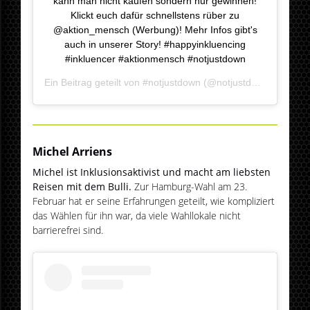
kann man nicht kaufen sondern nur gewinnen!
Klickt euch dafür schnellstens rüber zu
@aktion_mensch (Werbung)! Mehr Infos gibt's
auch in unserer Story! #happyinkluencing
#inkluencer #aktionmensch #notjustdown
Ein Beitrag geteilt von
#notjustdown
(@notjustdown) am
Nov
Michel Arriens
Michel ist Inklusionsaktivist und macht am liebsten
Reisen mit dem Bulli.
Zur Hamburg-Wahl am 23.
Februar hat er seine Erfahrungen geteilt, wie kompliziert
das Wählen für ihn war, da viele Wahllokale nicht
barrierefrei sind.