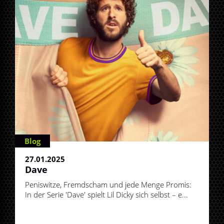
Blog
27.01.2025
Dave
Peniswitze, Fremdscham und jede Menge Promis:
In der Serie 'Dave' spielt Lil Dicky sich selbst – e...