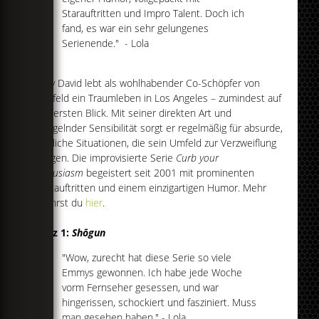
Starauftritten und Impro Talent. Doch ich
fand, es war ein sehr gelungenes
Serienende." - Lola
Larry David lebt als wohlhabender Co-Schöpfer von
Seinfeld ein Traumleben in Los Angeles – zumindest auf
den ersten Blick. Mit seiner direkten Art und
mangelnder Sensibilität sorgt er regelmäßig für absurde,
peinliche Situationen, die sein Umfeld zur Verzweiflung
bringen. Die improvisierte Serie
Curb your
Enthusiasm
begeistert seit 2001 mit prominenten
Gastauftritten und einem einzigartigen Humor. Mehr
erfährst du
hier
.
Platz 1:
Shōgun
"Wow, zurecht hat diese Serie so viele
Emmys gewonnen. Ich habe jede Woche
vorm Fernseher gesessen, und war
hingerissen, schockiert und fasziniert. Muss
man gesehen haben." - Lola