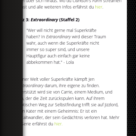
dabei über sich hinaus. Wo du
Clarkson's Farm
streamen
kannst und alle weiteren Infos erfährst du
hier
.
Platz 3:
Extraordinary
(Staffel 2)
"Wer will nicht gerne mal Superkräfte
haben? In
Extraordinary
wird dieser Traum
wahr, auch wenn die Superkräfte nicht
immer so super sind, und unsere
Hauptfigur auch einfach gar keine
abbekommen hat." - Lola
In einer Welt voller Superkräfte kämpft Jen
in
Extraordinary
darum, ihre eigene zu finden.
Unterstützt wird sie von Carrie, einem Medium, und
Kash, der die Zeit zurückspulen kann. Auf ihrem
chaotischen Weg zur Selbstfindung trifft sie auf Jizzlord,
einen Kater mit einem Geheimnis: Er ist ein
Gestaltwandler, der sein Gedächtnis verloren hat. Mehr
zur Serie erfährst du
hier.