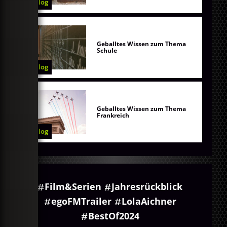
Blog
Geballtes Wissen zum Thema
Schule
Blog
Geballtes Wissen zum Thema
Frankreich
Blog
Film&Serien
Jahresrückblick
egoFMTrailer
LolaAichner
BestOf2024