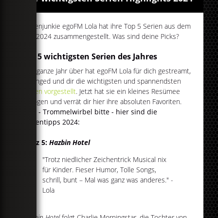
Serienjunkie egoFM Lola hat ihre Top 5 Serien aus dem
Jahr 2024 zusammengestellt. Was sind deine Picks?
Die 5 wichtigsten Serien des Jahres
Das ganze Jahr über hat egoFM Lola für dich gestreamt,
gebinged und dir die wichtigsten und spannendsten
Serien vorgestellt
. Jetzt hat sie ein kleines Resümee
gezogen und verrät dir hier ihre absoluten Favoriten.
Also - Trommelwirbel bitte - hier sind die
Serientipps 2024:
Platz 5:
Hazbin Hotel
"Trotz niedlicher Zeichentrick Musical nix
für Kinder. Fieser Humor, Tolle Songs,
schrill, bunt – Mal was ganz was anderes." -
Lola
Hazbin Hotel
folgt Charlie Morningstar, die Tochter von