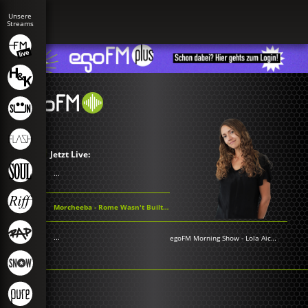
Jetzt Live:
...
Morcheeba - Rome Wasn't Built In a Day
...
egoFM Morning Show
-
Lola Aichner