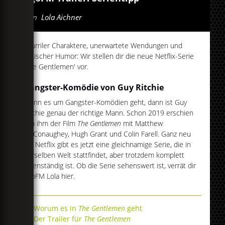
Von
Lola Aichner
Skurriler Charaktere, unerwartete Wendungen und
britischer Humor: Wir stellen dir die neue Netflix-Serie
'The Gentlemen' vor.
Gangster-Komödie von Guy Ritchie
Wenn es um Gangster-Komödien geht, dann ist Guy
Ritchie genau der richtige Mann. Schon 2019 erschien
von ihm der Film
The Gentlemen
mit Matthew
McConaughey, Hugh Grant und Colin Farell. Ganz neu
auf Netflix gibt es jetzt eine gleichnamige Serie, die in
derselben Welt stattfindet, aber trotzdem komplett
eigenständig ist. Ob die Serie sehenswert ist, verrät dir
egoFM Lola hier.
Worum es in
The Gentlemen
geht
Der Trailer für
The Gentlemen