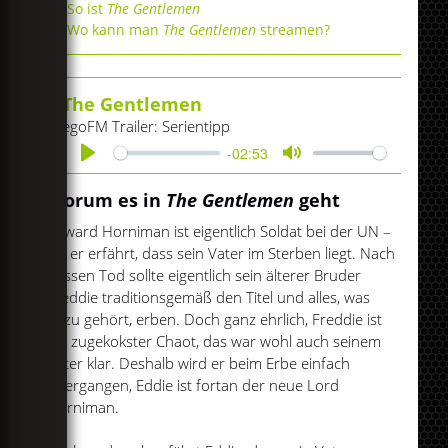
So ist
The Gentlemen
Wo kann man
The Gentlemen
streamen?
The Gentlemen
egoFM Trailer: Serientipp
-02:53
Play
Mute
Worum es in
The Gentlemen
geht
Edward Horniman ist eigentlich Soldat bei der UN –
bis er erfährt, dass sein Vater im Sterben liegt. Nach
dessen Tod sollte eigentlich sein älterer Bruder
Freddie traditionsgemäß den Titel und alles, was
dazu gehört, erben. Doch ganz ehrlich, Freddie ist
ein zugekokster Chaot, das war wohl auch seinem
Vater klar. Deshalb wird er beim Erbe einfach
übergangen, Eddie ist fortan der neue Lord
Horniman.