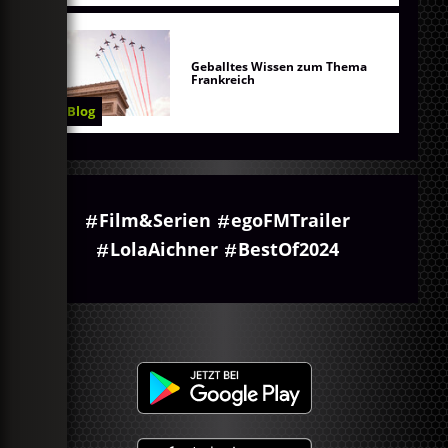
Geballtes Wissen zum Thema
Frankreich
Blog
Film&Serien
egoFMTrailer
LolaAichner
BestOf2024