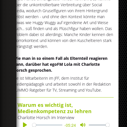
über die unkontrollierbare Verbreitung über Social
Media, wodurch Gruselfiguren von ihrem Hintergrund
gelöst werden - und ohne den Kontext könnte man
sowas wie Huggy Wuggy auf irgendeine Art und Weise
auch... süß finden und als Plüschfigur haben wollen. Das
Problem dabei ist allerdings: Manche Kinder kennen den
Horrorkontext und können von den Kuscheltieren stark
verängstigt werden.
Wie man in so einem Fall als Elternteil reagieren
kann, darüber hat egoFM Lola mit Charlotte
Horsch gesprochen.
Sie ist Mitarbeiterin im JFF, dem Institut für
Medienpädagogik und arbeitet sowohl in der Redaktion
FLIMMO Ratgeber für TV, Streaming und YouTube.
Warum es wichtig ist,
Medienkompetenz zu lehren
Charlotte Horsch im Interview
-05:24