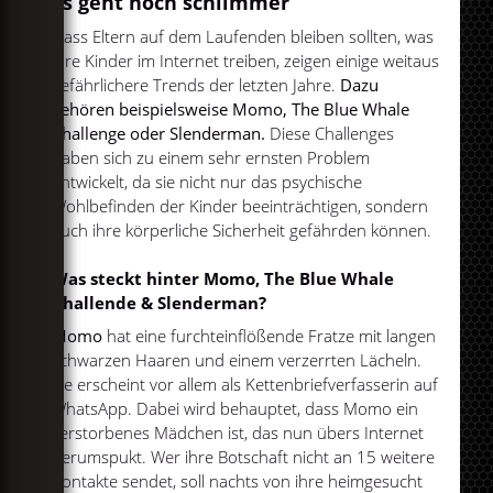
Es geht noch schlimmer
Dass Eltern auf dem Laufenden bleiben sollten, was
ihre Kinder im Internet treiben, zeigen einige weitaus
gefährlichere Trends der letzten Jahre.
Dazu
gehören beispielsweise Momo, The Blue Whale
Challenge oder Slenderman.
Diese Challenges
haben sich zu einem sehr ernsten Problem
entwickelt, da sie nicht nur das psychische
Wohlbefinden der Kinder beeinträchtigen, sondern
auch ihre körperliche Sicherheit gefährden können.
Was steckt hinter Momo, The Blue Whale
Challende & Slenderman?
Momo
hat eine furchteinflößende Fratze mit langen
schwarzen Haaren und einem verzerrten Lächeln.
Sie erscheint vor allem als Kettenbriefverfasserin auf
WhatsApp. Dabei wird behauptet, dass Momo ein
verstorbenes Mädchen ist, das nun übers Internet
herumspukt. Wer ihre Botschaft nicht an 15 weitere
Kontakte sendet, soll nachts von ihre heimgesucht