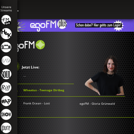
Jetzt Live:
...
Wheatus - Teenage Dirtbag
Frank Ocean - Lost
egoFM
-
Gloria Grünwald