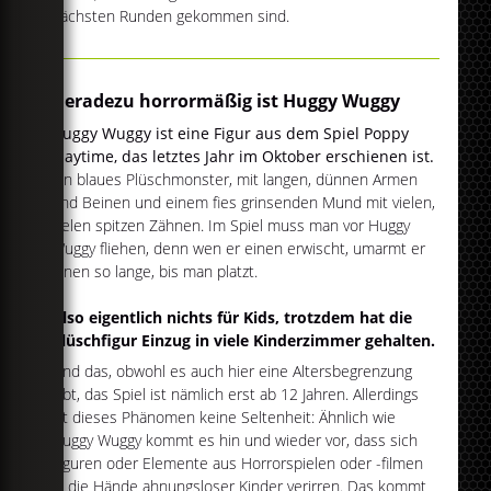
nächsten Runden gekommen sind.
Geradezu horrormäßig ist Huggy Wuggy
Huggy Wuggy ist eine Figur aus dem Spiel Poppy
Playtime, das letztes Jahr im Oktober erschienen ist.
Ein blaues Plüschmonster, mit langen, dünnen Armen
und Beinen und einem fies grinsenden Mund mit vielen,
vielen spitzen Zähnen. Im Spiel muss man vor Huggy
Wuggy fliehen, denn wen er einen erwischt, umarmt er
einen so lange, bis man platzt.
Also eigentlich nichts für Kids, trotzdem hat die
Plüschfigur Einzug in viele Kinderzimmer gehalten.
Und das, obwohl es auch hier eine Altersbegrenzung
gibt, das Spiel ist nämlich erst ab 12 Jahren. Allerdings
ist dieses Phänomen keine Seltenheit: Ähnlich wie
Huggy Wuggy kommt es hin und wieder vor, dass sich
Figuren oder Elemente aus Horrorspielen oder -filmen
in die Hände ahnungsloser Kinder verirren. Das kommt