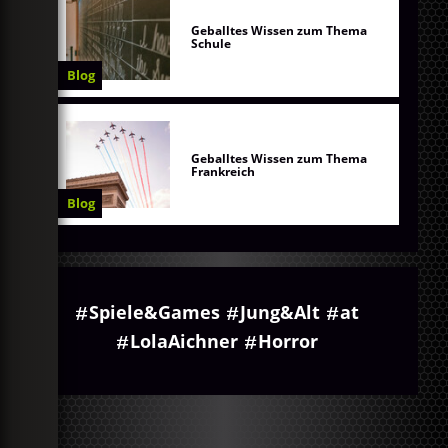
Geballtes Wissen zum Thema
Schule
Blog
Geballtes Wissen zum Thema
Frankreich
Blog
Spiele&Games
Jung&Alt
at
LolaAichner
Horror