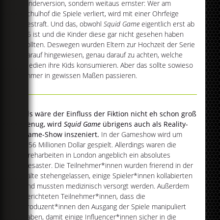
Kinderversion, sondern weitaus ernster: Wer am
Schulhof die Spiele verliert, wird mit einer Ohrfeige
bestraft. Und das, obwohl
Squid Game
eigentlich erst ab
16 ist und die Kinder diese gar nicht gesehen haben
sollten. Deswegen wurden Eltern zur Hochzeit der Serie
darauf hingewiesen, genau darauf zu achten, welche
Medien ihre Kids konsumieren. Aber das sollte sowieso
immer in gewissen Maßen passieren.
Als wäre der Einfluss der Fiktion nicht eh schon groß
genug, wird
Squid Game
übrigens auch als Reality-
Game-Show inszeniert.
In der Gameshow wird um
4,56 Millionen Dollar gespielt. Allerdings waren die
Dreharbeiten in London angeblich ein absolutes
Desaster. Die Teilnehmer*innen wurden frierend in der
Kälte stehengelassen, einige Spieler*innen kollabierten
und mussten medizinisch versorgt werden. Außerdem
berichteten Teilnehmer*innen, dass die
Produzent*innen den Ausgang der Spiele manipuliert
haben, damit einige Influencer*innen sicher in die