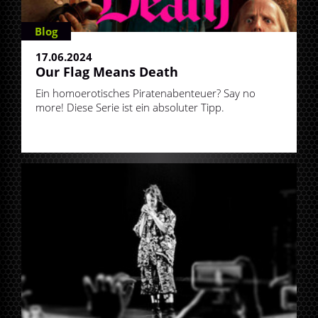
Blog
17.06.2024
Our Flag Means Death
Ein homoerotisches Piratenabenteuer? Say no
more! Diese Serie ist ein absoluter Tipp.