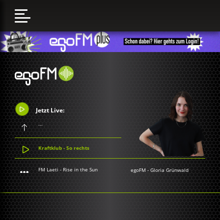
Jetzt Live:
...
Kraftklub - So rechts
FM Laeti - Rise in the Sun
egoFM
-
Gloria Grünwald