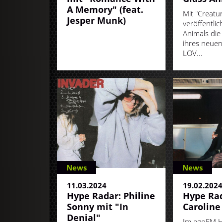
A Memory" (feat.
Mit "Creatu
Jesper Munk)
veröffentli
Animals die 
ihres neuen
LOV...
News
News
11.03.2024
19.02.202
Hype Radar: Philine
Hype Rad
Sonny mit "In
Caroline
Denial"
Im egoFM H