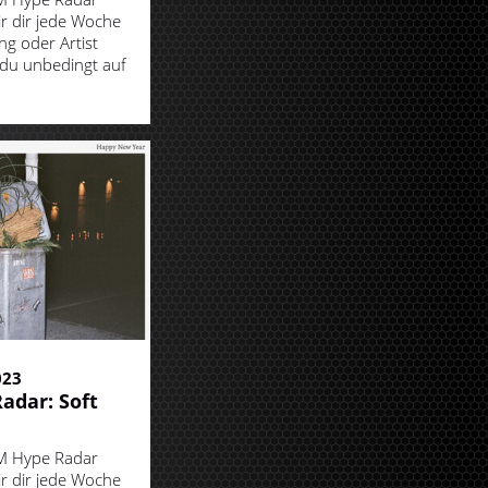
ir dir jede Woche
ng oder Artist
 du unbedingt auf
023
adar: Soft
M Hype Radar
ir dir jede Woche