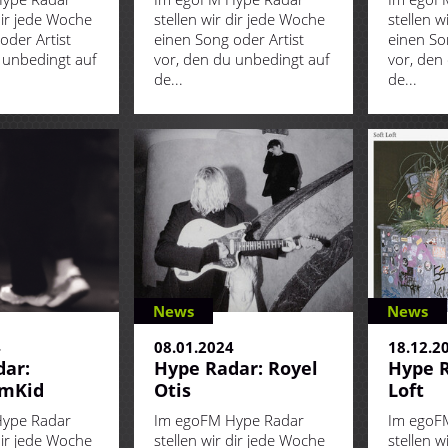
dir jede Woche
stellen wir dir jede Woche
stellen w
oder Artist
einen Song oder Artist
einen So
 unbedingt auf
vor, den du unbedingt auf
vor, den
de...
de...
News
News
4
08.01.2024
18.12.2
ar:
Hype Radar: Royel
Hype R
umKid
Otis
Loft
ype Radar
Im egoFM Hype Radar
Im egoF
dir jede Woche
stellen wir dir jede Woche
stellen w