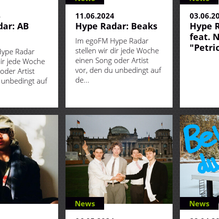
4
11.06.2024
03.06.2
ar: AB
Hype Radar: Beaks
Hype R
m
feat. 
Im egoFM Hype Radar
"Petri
stellen wir dir jede Woche
ype Radar
einen Song oder Artist
dir jede Woche
vor, den du unbedingt auf
oder Artist
de...
 unbedingt auf
News
News