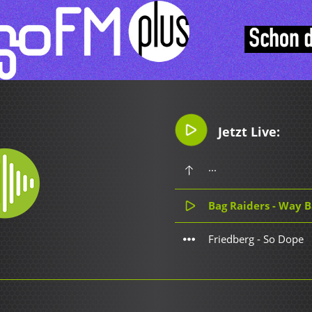
Jetzt Live:
...
Bag Raiders - Way 
Friedberg - So Dope