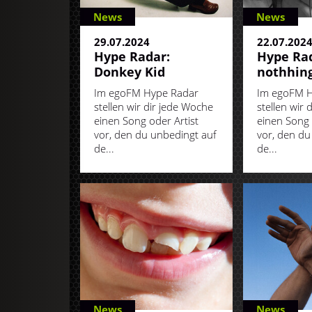
News
News
29.07.2024
22.07.202
Hype Radar:
Hype Rad
Donkey Kid
nothhing
Im egoFM Hype Radar
Im egoFM H
stellen wir dir jede Woche
stellen wir 
einen Song oder Artist
einen Song 
vor, den du unbedingt auf
vor, den du
de...
de...
News
News