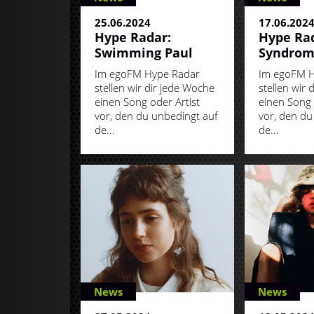
25.06.2024
17.06.202
Hype Radar:
Hype Rad
Swimming Paul
Syndro
Im egoFM Hype Radar
Im egoFM H
stellen wir dir jede Woche
stellen wir 
einen Song oder Artist
einen Song 
vor, den du unbedingt auf
vor, den du
de...
de...
News
News