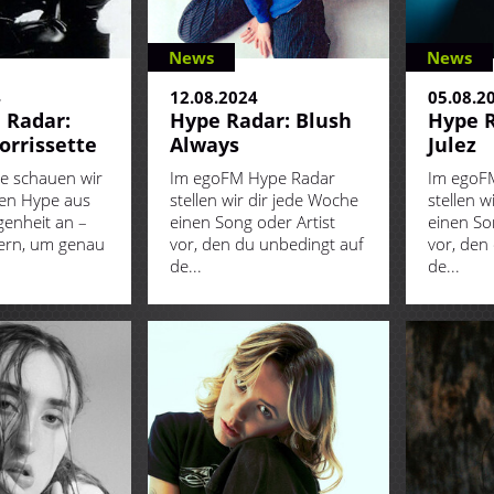
News
News
4
12.08.2024
05.08.2
 Radar:
Hype Radar: Blush
Hype R
orrissette
Always
Julez
e schauen wir
Im egoFM Hype Radar
Im egoF
nen Hype aus
stellen wir dir jede Woche
stellen w
enheit an –
einen Song oder Artist
einen So
ern, um genau
vor, den du unbedingt auf
vor, den
de...
de...