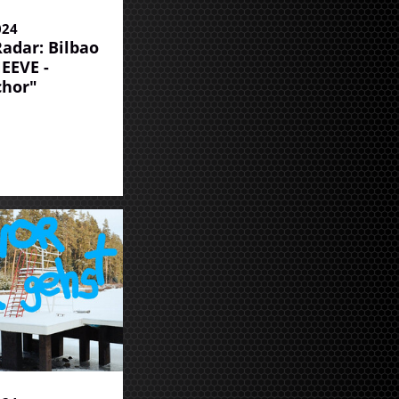
024
adar: Bilbao
NEEVE -
chor"