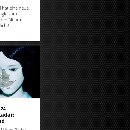
ed hat eine neue
ngle zum
den Album
licht!
024
adar:
ad
M Hype Radar