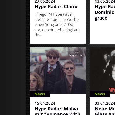
27.05.2024
13.05.202
Hype Radar: Clairo
Hype Rad
Dominic 
Im egoFM Hype Radar
grace"
stellen wir dir jede Woche
einen Song oder Artist
vor, den du unbedingt auf
de...
News
News
15.04.2024
03.04.202
Hype Radar: Malva
Neue Mu
mit "Romance With
Glass An