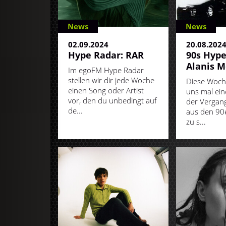
News
News
02.09.2024
20.08.202
Hype Radar: RAR
90s Hype
Alanis M
Im egoFM Hype Radar
stellen wir dir jede Woche
Diese Woch
einen Song oder Artist
uns mal ei
vor, den du unbedingt auf
der Vergang
de...
aus den 90
zu s...