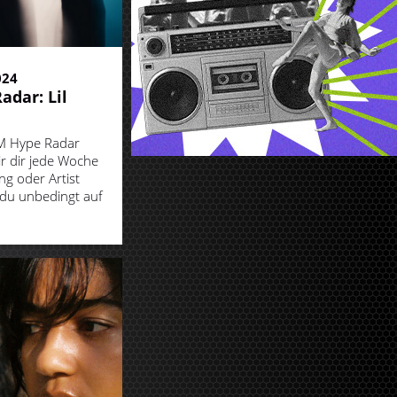
024
adar: Lil
M Hype Radar
ir dir jede Woche
ng oder Artist
 du unbedingt auf