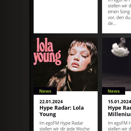
stellen wir 
einen Song 
vor, den du
de...
News
News
22.01.2024
15.01.202
Hype Radar: Lola
Hype Rad
Young
Milleni
Im egoFM Hype Radar
Im egoFM H
stellen wir dir jede Woche
stellen wir 