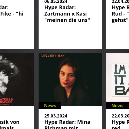
4
06.05.2024
22.04.2
ar:
Hype Radar:
Hype R
Fike - "hi
Zartmann x Kasi
Rud - 
"meinen die uns"
gehst"
News
News
4
25.03.2024
22.03.2
sik von
Hype Radar: Mina
Hype R
imals
Richman mit
red