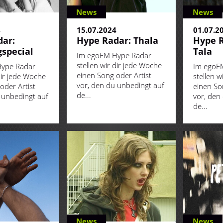
News
News
4
15.07.2024
01.07.2
ar:
Hype Radar: Thala
Hype R
special
Tala
Im egoFM Hype Radar
stellen wir dir jede Woche
ype Radar
Im egoF
einen Song oder Artist
dir jede Woche
stellen w
vor, den du unbedingt auf
oder Artist
einen So
de...
 unbedingt auf
vor, den
de...
News
News