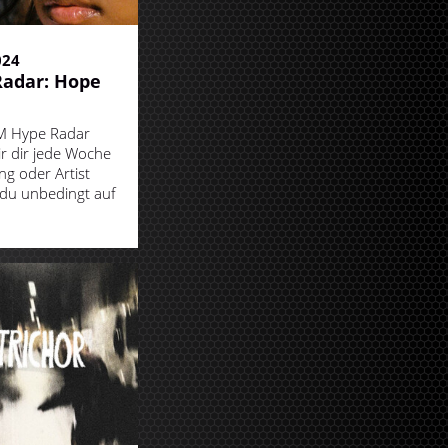
024
adar: Hope
M Hype Radar
ir dir jede Woche
ng oder Artist
 du unbedingt auf