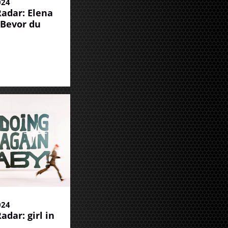
024
adar: Elena
"Bevor du
024
adar: girl in