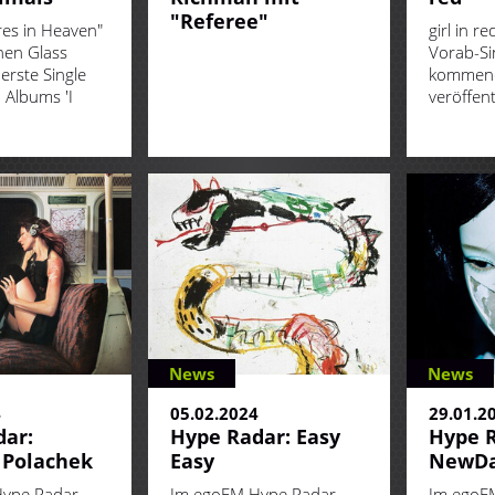
"Referee"
res in Heaven"
girl in r
chen Glass
Vorab-Si
erste Single
kommen
 Albums 'I
veröffent
News
News
4
05.02.2024
29.01.2
ar:
Hype Radar: Easy
Hype R
 Polachek
Easy
NewD
ype Radar
Im egoFM Hype Radar
Im egoF