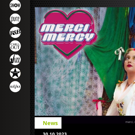
News
merci, 
30.10.2023