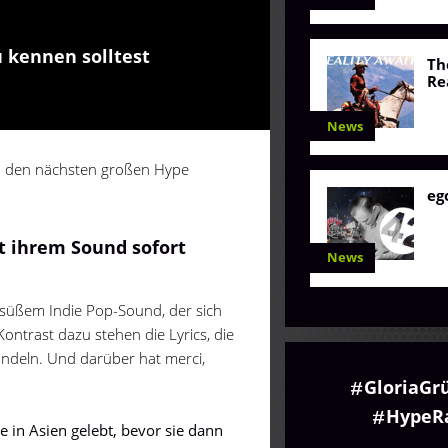
 kennen solltest
Th
Re
News
um den nächsten großen Hype
eg
 ihrem Sound sofort
News
rsüßem Indie Pop-Sound, der sich
ontrast dazu stehen die Lyrics, die
ndeln. Und darüber hat merci,
GloriaGr
HypeR
e in Asien gelebt, bevor sie dann