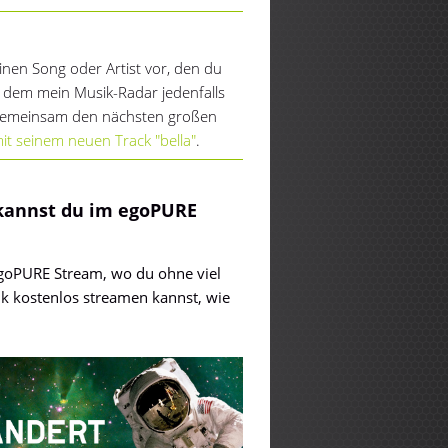
nen Song oder Artist vor, den du
i dem mein Musik-Radar jedenfalls
r gemeinsam den nächsten großen
it seinem neuen Track "bella"
.
kannst du im egoPURE
 egoPURE Stream, wo du ohne viel
ik kostenlos streamen kannst, wie