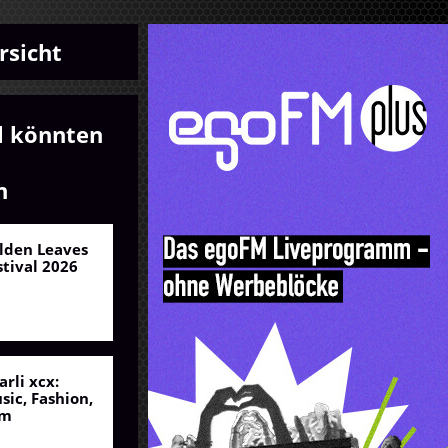
rsicht
l könnten
n
lden Leaves
stival 2026
arli xcx:
sic, Fashion,
lm