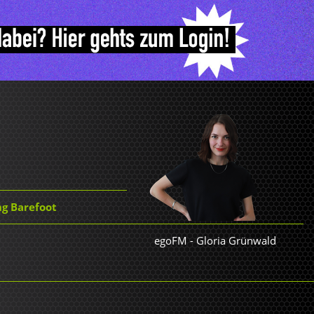
ng Barefoot
egoFM
-
Gloria Grünwald