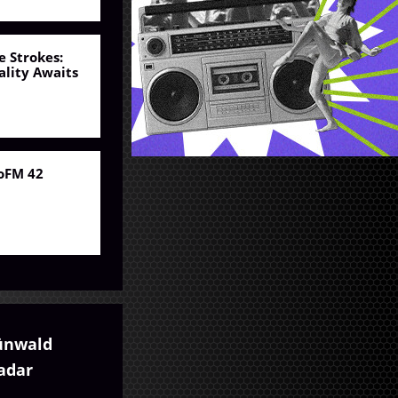
e Strokes:
ality Awaits
oFM 42
ünwald
adar