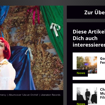
Zur Übe
Diese Artike
Dich auch
interessiere
Go
Fe
News
Ch
Mu
mercy | Albumcover 'Like an Orchid' | Liberation Records
Fi
News