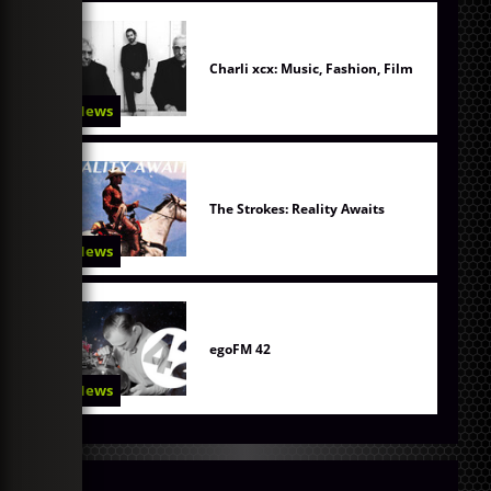
Charli xcx: Music, Fashion, Film
News
The Strokes: Reality Awaits
News
egoFM 42
News