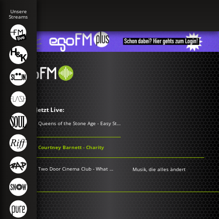
Jetzt Live:
Queens of the Stone Age - Easy Street
Courtney Barnett - Charity
Two Door Cinema Club - What You Know
Musik, die alles ändert