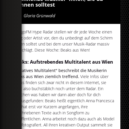
kennen solltest
Von
Gloria Grünwald
Im egoFM Hype Radar stellen wir dir jede Woche einen
Song oder Artist vor, den du unbedingt auf dem Schirm
haben solltet und bei dem unser Musik-Radar massiv
ausschlägt. Diese Woche: Beaks aus Wien!
Beaks: Aufstrebendes Multitalent aus Wien
"Kreatives Multitalent" beschreibt die Musikerin
Beaks aus Wien ziemlich treffend.
Viele Infos über
Beaks finden sich zwar nicht in diesem Internet, sie
fliegt also buchstäblich noch unter dem Radar. Ein
bisschen was haben wir dann aber doch für dich
herausgefunden: Beaks heißt eigentlich Anna Francesca
und hat erst vor Kurzem angefangen, ihre
geschriebenen Texte auch in Songform zu
veröffentlichen. Anna arbeitet noch dazu auch als Model
und fotografiert. All ihren kreativen Output sammelt sie