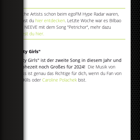
Welche Artists schon beim egoFM Hype Radar waren,
kannst du
hier entdecken
. Letzte Woche war es Bilbao
feat. NEEVE mit dem Song "Petrichor", mehr dazu
findest du hier.
"Dirty Girls"
"Dirty Girls" ist der zweite Song in diesem Jahr und
prophezeit noch Großes für 2024!
Die Musik von
Beaks ist genau das Richtige für dich, wenn du Fan von
The Kills oder
Caroline Polachek
bist.