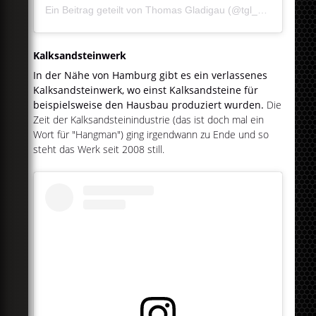
Ein Beitrag geteilt von Thomas Gladigau (@tgl_2171)
am
Ju
Kalksandsteinwerk
In der Nähe von Hamburg gibt es ein verlassenes
Kalksandsteinwerk, wo einst Kalksandsteine für
beispielsweise den Hausbau produziert wurden.
Die
Zeit der Kalksandsteinindustrie (das ist doch mal ein
Wort für "Hangman") ging irgendwann zu Ende und so
steht das Werk seit 2008 still.