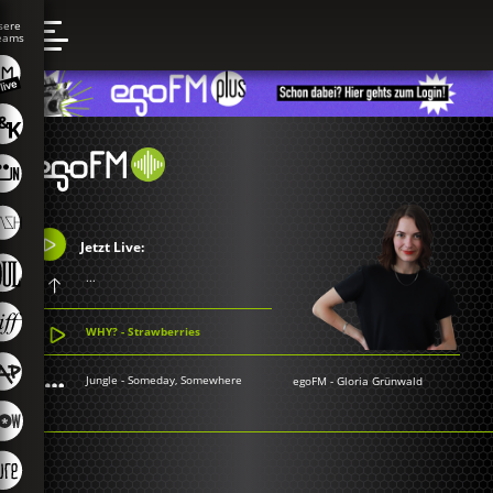
Jetzt Live:
...
WHY? - Strawberries
Jungle - Someday, Somewhere
egoFM
-
Gloria Grünwald