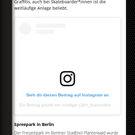
Graffitis, auch bei Skateboarder*innen ist die
weitläufige Anlage
beliebt.
Sieh dir diesen Beitrag auf Instagram an
Ein Beitrag geteilt von ruediger (@rt_duesseldorf)
am
Mär 1
Spreepark in Berlin
Der Freizeitpark im Berliner Stadtteil Plänterwald wurde