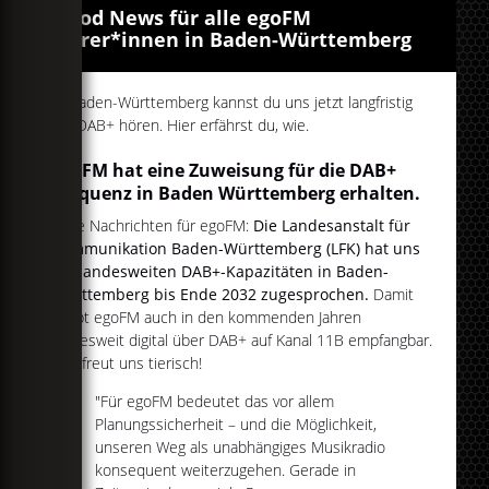
Good News für alle egoFM
Hörer*innen in Baden-Württemberg
In Baden-Württemberg kannst du uns jetzt langfristig
auf DAB+ hören. Hier erfährst du, wie.
egoFM hat eine Zuweisung für die DAB+
Frequenz in Baden Württemberg erhalten.
Gute Nachrichten für egoFM:
Die Landesanstalt für
Kommunikation Baden-Württemberg (LFK) hat uns
die landesweiten DAB+-Kapazitäten in Baden-
Württemberg bis Ende 2032 zugesprochen.
Damit
bleibt egoFM auch in den kommenden Jahren
landesweit digital über DAB+ auf Kanal 11B empfangbar.
Das freut uns tierisch!
"Für egoFM bedeutet das vor allem
Planungssicherheit – und die Möglichkeit,
unseren Weg als unabhängiges Musikradio
konsequent weiterzugehen. Gerade in