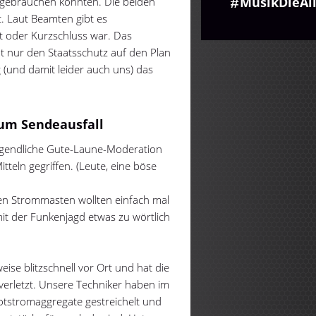
MusikDieAl
gebrauchen könnten. Die beiden
. Laut Beamten gibt es
kt oder Kurzschluss war. Das
ht nur den Staatsschutz auf den Plan
 (und damit leider auch uns) das
um Sendeausfall
orgendliche Gute-Laune-Moderation
tteln gegriffen. (Leute, eine böse
en Strommasten wollten einfach mal
t der Funkenjagd etwas zu wörtlich
eise blitzschnell vor Ort und hat die
verletzt. Unsere Techniker haben im
otstromaggregate gestreichelt und