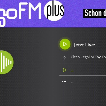
Jetzt Live:
Cleeo - egoFM Toy To
...
...