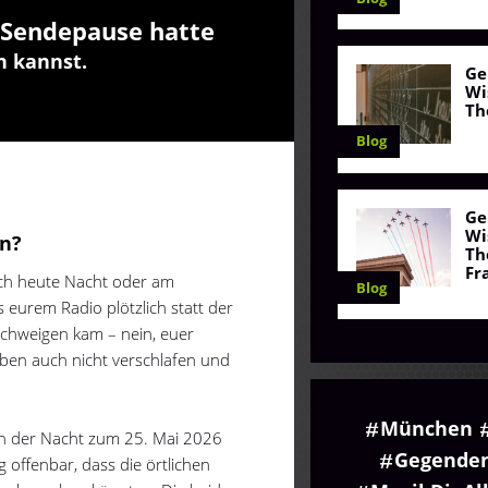
Sendepause hatte
n kannst.
Ge
Wi
Th
Blog
Ge
Wi
n?
Th
Fr
euch heute Nacht oder am
Blog
eurem Radio plötzlich statt der
 Schweigen kam – nein, euer
aben auch nicht verschlafen und
München
. In der Nacht zum 25. Mai 2026
Gegende
 offenbar, dass die örtlichen