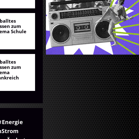
balltes
ssen zum
ema Schule
balltes
ssen zum
ema
ankreich
Energie
nStrom