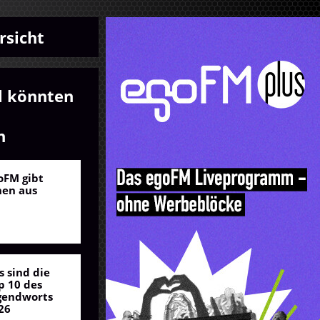
rsicht
l könnten
n
oFM gibt
nen aus
s sind die
p 10 des
gendworts
26