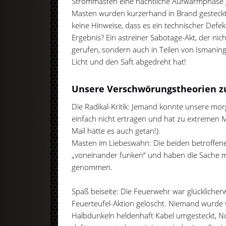
Strommasten eine nächtliche Aufwärmphase 
Masten wurden kurzerhand in Brand gesteckt
keine Hinweise, dass es ein technischer Defe
Ergebnis? Ein astreiner Sabotage-Akt, der nic
gerufen, sondern auch in Teilen von Ismaning
Licht und den Saft abgedreht hat!
Unsere Verschwörungstheorien z
Die Radikal-Kritik: Jemand konnte unsere m
einfach nicht ertragen und hat zu extremen Mi
Mail hätte es auch getan!).
Masten im Liebeswahn: Die beiden betroffen
„voneinander funken“ und haben die Sache mi
genommen.
Spaß beiseite: Die Feuerwehr war glücklicherw
Feuerteufel-Aktion gelöscht. Niemand wurde 
Halbdunkeln heldenhaft Kabel umgesteckt, N