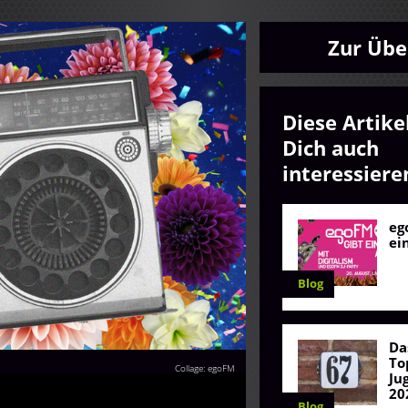
Zur Übe
Diese Artike
Dich auch
interessiere
eg
ei
Blog
Da
To
Collage: egoFM
Ju
20
Blog