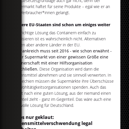
der Gesetzesgrundlage auch gar nicht, denn der
Supermarkt haftet für seine Produkte – egal wie er an
die Verbraucher*innen gelangt.
Andere EU-Staaten sind schon um einiges weiter
Die richtige Lösung das Containern einfach zu
legalisieren ist es wahrscheinlich nicht. Alternativen
bieten aber andere Länder in der EU.
In Frankreich muss seit 2016 - wie schon erwähnt -
jeder Supermarkt von einer gewissen Größe eine
Partnerschaft mit einer Hilfsorganisation
abschließen.
Diese Organisation wird dann die
Lebensmittel abnehmen und sie sinnvoll verwerten. In
Tschechien müssen die Supermärkte ihre Überschüsse
an Wohltätigkeitsorganisationen spenden. Auch das
klingt nach eine guten Lösung, aus der niemand einen
Nachteil zieht - ganz im Gegenteil. Das wäre auch eine
sinnvolle Lösung für Deutschland.
Alles nur geklaut:
Lebensmittelverschwendung legal