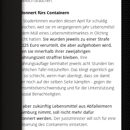
sie wirklich brauchen.
Verdonnert fürs Containern
Zwei Studentinnen wurden diesen April für schuldig
gesprochen, weil sie im vergangenem Jahr Lebensmittel
aus dem Müll eines Lebensmittelmarktes in Olching
gefischt hatten.
Sie wurden jeweils zu einer Strafe
von 225 Euro verurteilt, die aber aufgehoben wird,
sollten sie innerhalb ihrer zweijährigen
Bewährungszeit straffrei bleiben.
Ihre
Bewährungsauflage beinhaltet jeweils acht Stunden bei
der örtlichen Tafel mitzuhelfen. Das klingt eigentlich gar
nicht so schlecht, wenn man überlegt, dass sie damit
immer noch auf der selben Seite kämpfen - gegen die
Lebensmittelverschwendung und für die Unterstützung
von sozial Benachteiligten.
Wer aber zukünftig Lebensmittel aus Abfalleimern
in Hamburg nimmt, soll nicht mehr dafür
verdonnert werden.
Der Justizminister will sich für eine
Legalisierung des Containerns einsetzen.