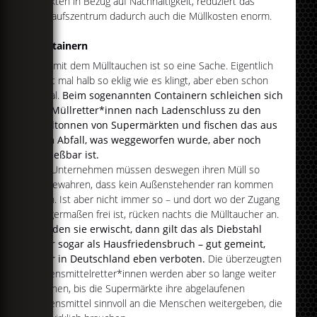
Effekten in Bezug auf Nachhaltigkeit, reduziert das
Einkaufszentrum dadurch auch die Müllkosten enorm.
Containern
Das mit dem Mülltauchen ist so eine Sache. Eigentlich
nicht mal halb so eklig wie es klingt, aber eben schon
illegal.
Beim sogenannten Containern schleichen sich
die Müllretter*innen nach Ladenschluss zu den
Mülltonnen von Supermärkten und fischen das aus
dem Abfall, was weggeworfen wurde, aber noch
genießbar ist.
Die Unternehmen müssen deswegen ihren Müll so
aufbewahren, dass kein Außenstehender ran kommen
kann. Ist aber nicht immer so – und dort wo der Zugang
einigermaßen frei ist, rücken nachts die Mülltaucher an.
Werden sie erwischt, dann gilt das als Diebstahl
oder sogar als Hausfriedensbruch – gut gemeint,
aber in Deutschland eben verboten.
Die überzeugten
Lebensmittelretter*innen werden aber so lange weiter
machen, bis die Supermärkte ihre abgelaufenen
Lebensmittel sinnvoll an die Menschen weitergeben, die