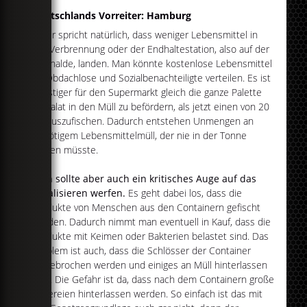
Deutschlands Vorreiter: Hamburg
Dafür spricht natürlich, dass weniger Lebensmittel in
der Verbrennung oder der Endhaltestation, also auf der
Müllhalde, landen. Man könnte kostenlose Lebensmittel
an Obdachlose und Sozialbenachteiligte verteilen. Es ist
günstiger für den Supermarkt gleich die ganze Palette
an Salat in den Müll zu befördern, als jetzt einen von 20
herauszufischen. Dadurch entstehen Unmengen an
unnötigem Lebensmittelmüll, der nie in der Tonne
landen müsste.
Man sollte aber auch ein kritisches Auge auf das
Legalisieren werfen.
Es geht dabei los, dass die
Produkte von Menschen aus den Containern gefischt
werden. Dadurch nimmt man eventuell in Kauf, dass die
Produkte mit Keimen oder Bakterien belastet sind. Das
Problem ist auch, dass die Schlösser der Container
aufgebrochen werden und einiges an Müll hinterlassen
wird. Die Gefahr ist da, dass nach dem Containern große
Sauereien hinterlassen werden. So einfach ist das mit