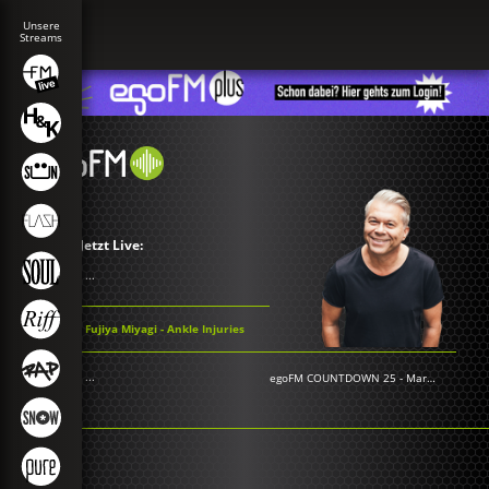
Jetzt Live:
...
Fujiya Miyagi - Ankle Injuries
...
egoFM COUNTDOWN 25
-
Markus Kavka