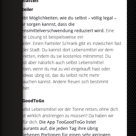
aufhalten
Fairteiler
Es gibt Möglichkeiten, wie du selbst – völlig legal –
dafür sorgen kannst, dass die
Lebensmittelverschwendung reduziert wird.
Eine
solche Lösung ist beispielsweise ein
Fairteiler. Einen Fairteiler Schrank gibt es inzwischen fast
in jeder Stadt. Du kannst dort Lebensmittel vor dem
Müll retten, indem du sie kostenlos mitnimmst. Du
kannst aber natürlich auch selbst Lebensmittel
abgeben, wenn du mal zu viel eingekauft hast oder
irgendwas übrig ist, das du selbst nicht mehr
gebrauchen kannst. Andere freuen sich bestimmt
darüber.
TooGoodToGo
Du willst Lebensmittel vor der Tonne retten, ohne dich
selbst wirklich anstrengen zu müssen? Da haben wir
was für dich.
Die App TooGoodToGo listet
Restaurants auf, die jeden Tag ihre übrig
gebliebenen Portionen für einen sehr geringen