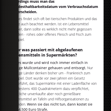
Allerdings muss man das
Mindesthaltbarkeitsdatum vom Verbrauchsdatum
unterscheiden.
Dieses findet sich oft bei tierischen Produkten und das
sollte auch beachtet werden. Ist ein Lebensmittel
drüber, dann sollte es wirklich nicht mehr gegessen
werden - rohes oder offenes Fleisch und Fisch zum
Beispiel.
Aber was passiert mit abgelaufenen
Lebensmitteln in Supermärkten?
Vieles wurde und wird noch immer einfach in
riesige Müllcontainer gehauen und entsorgt.
Nur
wenige Länder denken bisher um - Frankreich zum
Beispiel. Dort wurde vor zwei Jahren ein Gesetz
eingeführt, das Supermärkte mit einer Ladenfläche von
mindestens 400 Quadratmetern dazu verpflichtet,
sämtliche unverkaufte aber noch genießbare
Lebensmittel an Tafeln und Hilfsorganisationen zu
spenden.
Wenn sie das nicht tun, dann kostet sie
das 4.500 Euro Strafe.