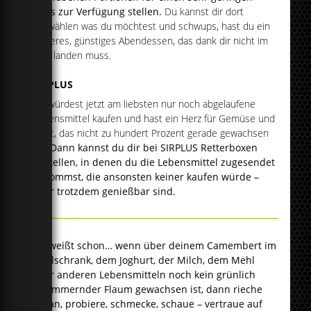
Preis zur Verfügung stellen.
Du kannst dir dort
auswählen was du möchtest und schwups, hast du ein
leckeres, günstiges Abendessen, das dank dir nicht im
Müll landen muss.
SIRPLUS
Du würdest jetzt am liebsten nur noch abgelaufene
Lebensmittel kaufen und hast ein Herz für Gemüse und
Obst, das nicht zu hundert Prozent gerade gewachsen
ist?
Dann kannst du dir bei SIRPLUS Retterboxen
bestellen, in denen du die Lebensmittel zugesendet
bekommst, die ansonsten keiner kaufen würde –
aber trotzdem genießbar sind.
Du weißt schon… wenn über deinem Camembert im
Kühlschrank, dem Joghurt, der Milch, dem Mehl
oder anderen Lebensmitteln noch kein grünlich
schimmernder Flaum gewachsen ist, dann rieche
daran, probiere, schmecke, schaue – vertraue auf