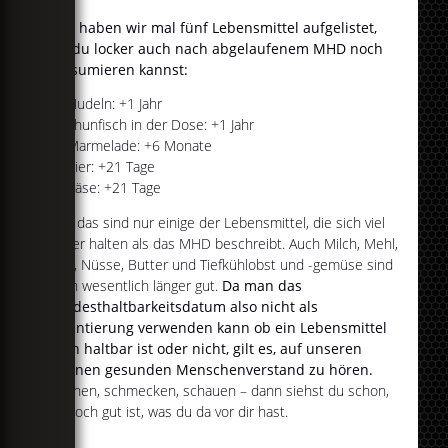
Hier haben wir mal fünf Lebensmittel aufgelistet,
die du locker auch nach abgelaufenem MHD noch
konsumieren kannst:
Nudeln: +1 Jahr
Thunfisch in der Dose: +1 Jahr
Marmelade: +6 Monate
Eier: +21 Tage
Käse: +21 Tage
Und das sind nur einige der Lebensmittel, die sich viel
länger halten als das MHD beschreibt. Auch Milch, Mehl,
Brot, Nüsse, Butter und Tiefkühlobst und -gemüse sind
noch wesentlich länger gut.
Da man das
Mindesthaltbarkeitsdatum also nicht als
Orientierung verwenden kann ob ein Lebensmittel
noch haltbar ist oder nicht, gilt es, auf unseren
eigenen gesunden Menschenverstand zu hören.
Riechen, schmecken, schauen – dann siehst du schon,
ob noch gut ist, was du da vor dir hast.