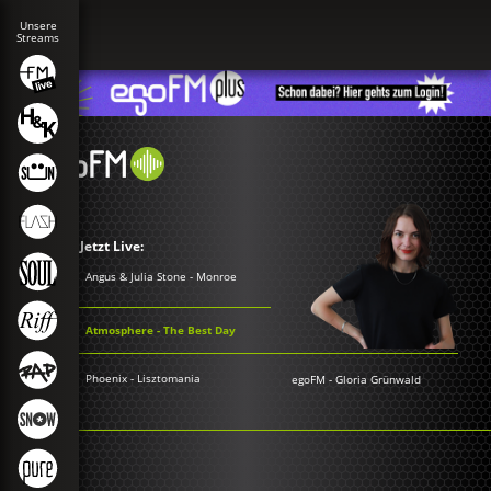
Jetzt Live:
Angus & Julia Stone - Monroe
Atmosphere - The Best Day
Phoenix - Lisztomania
egoFM
-
Gloria Grünwald