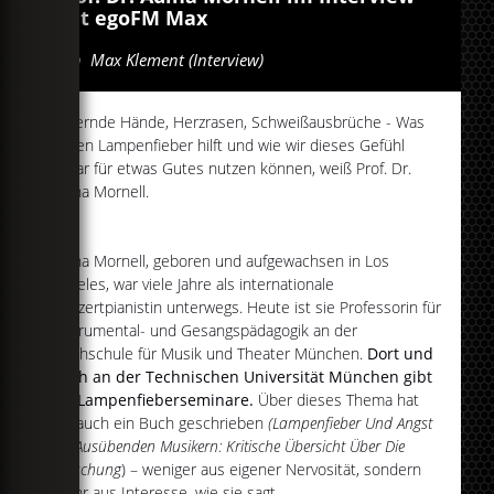
mit egoFM Max
Von
Max Klement (Interview)
Zitternde Hände, Herzrasen, Schweißausbrüche - Was
gegen Lampenfieber hilft und wie wir dieses Gefühl
sogar für etwas Gutes nutzen können, weiß Prof. Dr.
Adina Mornell.
Adina Mornell, geboren und aufgewachsen in Los
Angeles, war viele Jahre als internationale
Konzertpianistin unterwegs. Heute ist sie Professorin für
Instrumental- und Gesangspädagogik an der
Hochschule für Musik und Theater München.
Dort und
auch an der Technischen Universität München gibt
sie Lampenfieberseminare.
Über dieses Thema hat
sie auch ein Buch geschrieben
(Lampenfieber Und Angst
Bei Ausübenden Musikern: Kritische Übersicht Über Die
Forschung
) – weniger aus eigener Nervosität, sondern
mehr aus Interesse, wie sie sagt.