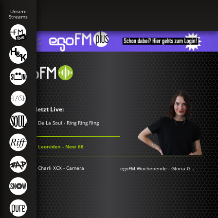
Jetzt Live:
De La Soul - Ring Ring Ring
Leoniden - New 68
Charli XCX - Camera
egoFM Wochenende
-
Gloria Grünwald