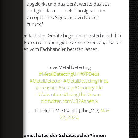
abgelenkt und das Gerät wertet das aus
und gibt das durch ein Tonsignal oder
ein optisches Signal an den Nutzer
zurück."
Die einfachsten Geräte beginnen preistechnisch bei
300 Euro, nach oben gibt es keine Grenzen, also am
besten vom Fachhändler beraten lassen.
Love Metal Detecting
#MetalDetectingUK
#XPDeus
#MetalDetector
#MetalDetectingFinds
#Treasure
#Scrap
#Countryside
#Adventure
#LivingTheDream
pic.twitter.com/u82AXnehJx
— LittleJohn MD (@LittleJohn_MD)
May
22, 2020
Traumschätze der Schatzsucher*innen