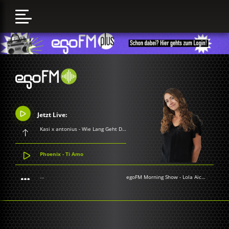
Jetzt Live:
Kasi x antonius - Wie Lang Geht Das noch Gut
Phoenix - Ti Amo
...
egoFM Morning Show
-
Lola Aichner