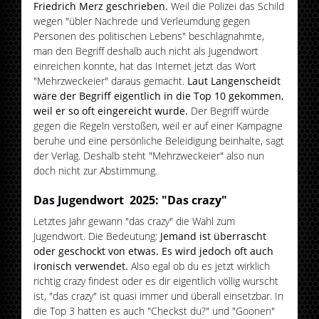
Friedrich Merz geschrieben.
Weil die Polizei das Schild
wegen "übler Nachrede und Verleumdung gegen
Personen des politischen Lebens" beschlagnahmte,
man den Begriff deshalb auch nicht als Jugendwort
einreichen konnte, hat das Internet jetzt das Wort
"Mehrzweckeier" daraus gemacht.
Laut Langenscheidt
wäre der Begriff eigentlich in die Top 10 gekommen,
weil er so oft eingereicht wurde.
Der Begriff würde
gegen die Regeln verstoßen, weil er auf einer Kampagne
beruhe und eine persönliche Beleidigung beinhalte, sagt
der Verlag. Deshalb steht "Mehrzweckeier" also nun
doch nicht zur Abstimmung.
Das Jugendwort 2025: "Das crazy"
Letztes Jahr gewann "das crazy" die Wahl zum
Jugendwort. Die Bedeutung:
Jemand ist überrascht
oder geschockt von etwas. Es wird jedoch oft auch
ironisch verwendet.
Also egal ob du es jetzt wirklich
richtig crazy findest oder es dir eigentlich völlig wurscht
ist, "das crazy" ist quasi immer und überall einsetzbar. In
die Top 3 hatten es auch "Checkst du?" und "Goonen"