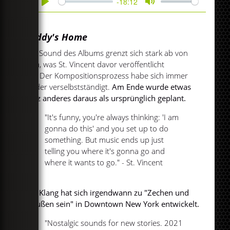
-18:12
Play
Mute
Daddy's Home
Der Sound des Albums grenzt sich stark ab von
dem, was St. Vincent davor veröffentlicht
hat. Der Kompositionsprozess habe sich immer
wieder verselbstständigt.
Am Ende wurde etwas
ganz anderes daraus als ursprünglich geplant.
"It's funny, you're always thinking: 'I am
gonna do this' and you set up to do
something. But music ends up just
telling you where it's gonna go and
where it wants to go." - St. Vincent
Der Klang hat sich irgendwann zu "Zechen und
draußen sein" in Downtown New York entwickelt.
"Nostalgic sounds for new stories. 2021