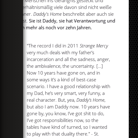
viele Menschen ins Gefängnis gesteckt und
unverhältnismäßig viele davon sind nicht weiße
Männer.
Daddy's Home
beschreibt aber auch sie
selbst.
Sie ist Daddy, sie hat Verantwortung und
auch mehr als noch vor zehn Jahren.
"The record I did in 2011
Strange Mercy
very much deals with my father’s
incarceration and all the sadness, anger,
the ambivalence, the uncertainty. […]
Now 10 years have gone on, and in
some ways it’s a kind of best-case
scenario. I have a good relationship with
my Dad, he’s very smart, very funny, a
real character. But, yea,
Daddy’s Home
,
but also I am Daddy now. 10 years have
gone by, you know, I’ve got shit to do,
I’ve got responsibilities now, so the
tables have kind of turned, so I wanted
to play with that duality there." - St.