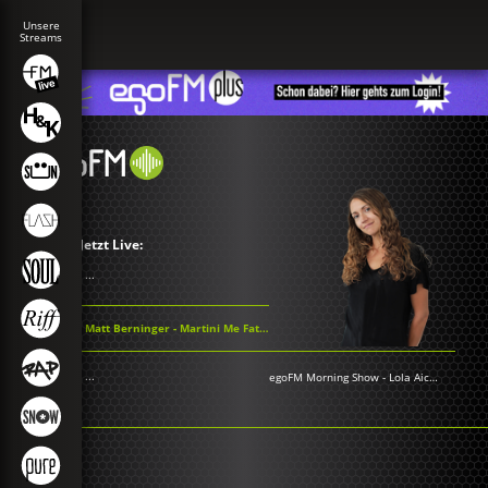
Jetzt Live:
...
Matt Berninger - Martini Me Fatso
...
egoFM Morning Show
-
Lola Aichner