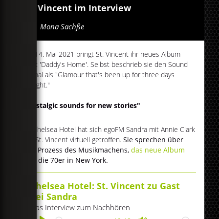
St. Vincent im Interview
Von
Mona Sachße
Am 14. Mai 2021 bringt St. Vincent ihr neues Album
raus: 'Daddy's Home'. Selbst beschrieb sie den Sound
einmal als "Glamour that's been up for three days
straight."
"Nostalgic sounds for new stories"
Im Chelsea Hotel hat sich egoFM Sandra mit Annie Clark
aka St. Vincent virtuell getroffen.
Sie sprechen über
den Prozess des Musikmachens,
das neue Album
und die 70er in New York.
Chelsea Hotel: St. Vincent zu Gast
bei Sandra
Das Interview zum Nachhören