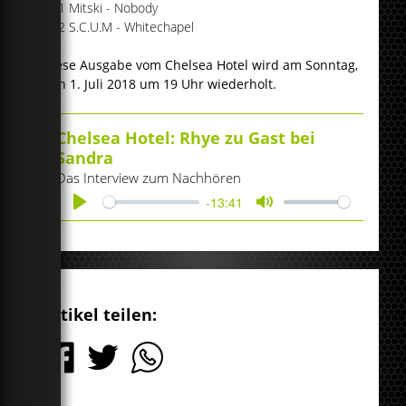
#11 Mitski - Nobody
#12 S.C.U.M - Whitechapel
Diese Ausgabe vom Chelsea Hotel wird am Sonntag,
den 1. Juli 2018 um 19 Uhr wiederholt.
Chelsea Hotel: Rhye zu Gast bei
Sandra
Das Interview zum Nachhören
-13:41
Play
Mute
Artikel teilen: