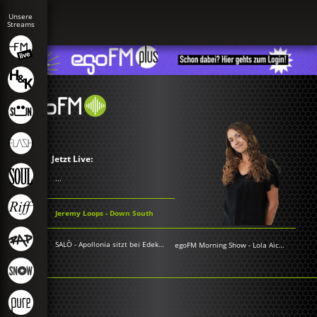
Jetzt Live:
...
Jeremy Loops - Down South
SALÒ - Apollonia sitzt bei Edeka an der Kassa
egoFM Morning Show
-
Lola Aichner