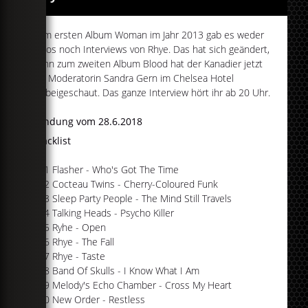
Zum ersten Album Woman im Jahr 2013 gab es weder
Fotos noch Interviews von Rhye. Das hat sich geändert,
denn zum zweiten Album Blood hat der Kanadier jetzt
bei Moderatorin Sandra Gern im Chelsea Hotel
vorbeigeschaut. Das ganze Interview hört ihr ab 20 Uhr.
Sendung vom 28.6.2018
Tracklist
#01 Flasher - Who's Got The Time
#02 Cocteau Twins - Cherry-Coloured Funk
#03 Sleep Party People - The Mind Still Travels
#04 Talking Heads - Psycho Killer
#05 Ryhe - Open
#06 Rhye - The Fall
#07 Rhye - Taste
#08 Band Of Skulls - I Know What I Am
#09 Melody's Echo Chamber - Cross My Heart
#10 New Order - Restless