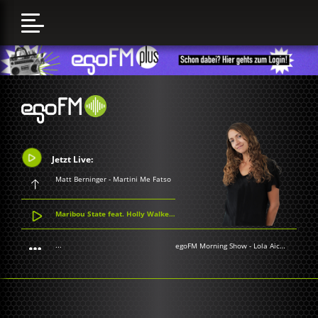
Jetzt Live:
Matt Berninger - Martini Me Fatso
Maribou State feat. Holly Walker - Otherside
...
egoFM Morning Show
-
Lola Aichner