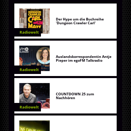
Der Hype um die Buchreihe
'Dungeon Crawler Carl'
Radiowelt
Auslandskorrespondentin Antje
Pieper im egoFM Talkradio
Radiowelt
COUNTDOWN 25 zum
Nachhören
Radiowelt