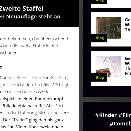
Zweite Staffel
en Neuauflage steht an
Ge
Wi
Th
Blog
Reboot bekommen, das überraschend
schon die zweite Staffel in den
anschauen.
Ge
Wi
t
Th
Fr
Blog
Cooper einen kleinen Fan-Kurzfilm,
ganz schlicht den Titel
BE
L_AIR
trägt.
e die Geschichte des
Fresh
allspiels in einen Bandenkampf
 Philadelphia nach Bel-Air.
Dort
en, in der Hoffnung, sich zu bessern
Kinder
Fi
n.
Der "Trailer" ging damals ganz
Comeb
t das Fan-Video über zweieinhalb