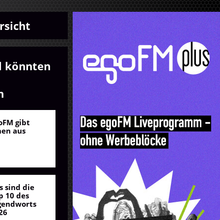
rsicht
l könnten
n
oFM gibt
nen aus
s sind die
p 10 des
gendworts
26