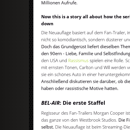
Millionen Aufrufe.
Now this is a story all about how the se
down
Die Neuauflage basiert auf dem Fan-Trailer, i
nicht so komödiantisch, sondern düsterer und 
Doch das Grundgerüst liefert dieselben The
den 90ern - Liebe, Familie und Selbstfindung
den USA und
Rassismus
spielen eine Rolle. S
mit ernsten Tönen, Carlton und Will werden v
sie ein schönes Auto in einer heruntergeko
Anschließend diskutieren sie darüber, ob die
haben oder rassistische Motive hatten.
BEL-AIR
: Die erste Staffel
Regisseur des Fan-Trailers Morgan Cooper ist
das ganze von den Westbrook Studios.
Die F
selbst.
Die Neuauflage ist beim Streaming-Di