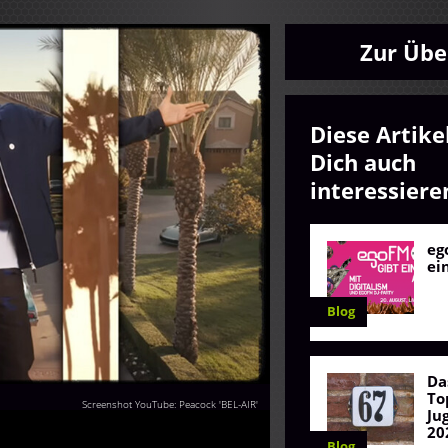
Zur Übe
Diese Artike
Dich auch
interessiere
eg
ei
Blog
Da
To
Screenshot YouTube: Peacock 'BEL-AIR'
Ju
20
Blog