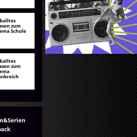
balltes
ssen zum
ema Schule
balltes
ssen zum
ema
ankreich
lm&Serien
ack