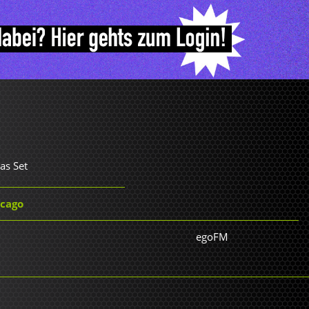
as Set
icago
egoFM