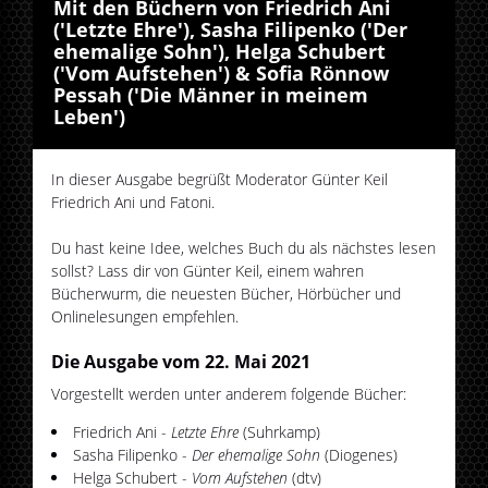
Mit den Büchern von Friedrich Ani
('Letzte Ehre'), Sasha Filipenko ('Der
ehemalige Sohn'), Helga Schubert
('Vom Aufstehen') & Sofia Rönnow
Pessah ('Die Männer in meinem
Leben')
In dieser Ausgabe begrüßt Moderator Günter Keil
Friedrich Ani und Fatoni.
Du hast keine Idee, welches Buch du als nächstes lesen
sollst? Lass dir von Günter Keil, einem wahren
Bücherwurm, die neuesten Bücher, Hörbücher und
Onlinelesungen empfehlen.
Die Ausgabe vom 22. Mai 2021
Vorgestellt werden unter anderem folgende Bücher:
Friedrich Ani -
Letzte Ehre
(Suhrkamp)
Sasha Filipenko -
Der ehemalige Sohn
(Diogenes)
Helga Schubert -
Vom Aufstehen
(dtv)