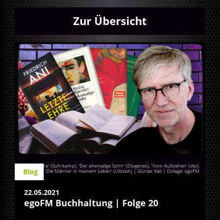
Zur Übersicht
'Letzte Ehre' (Suhrkamp), 'Der ehemalige Sohn' (Diogenes), 'Vom Aufstehen' (dtv),
Blog
'Die Männer in meinem Leben' (Ullstein) | Günter Keil | Collage: egoFM
22.05.2021
egoFM Buchhaltung | Folge 20