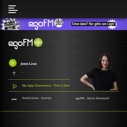
Jetzt Live:
...
My Ugly Clementine - This Is Nice
Norah Jones - Sunrise
egoFM
-
Gloria Grünwald