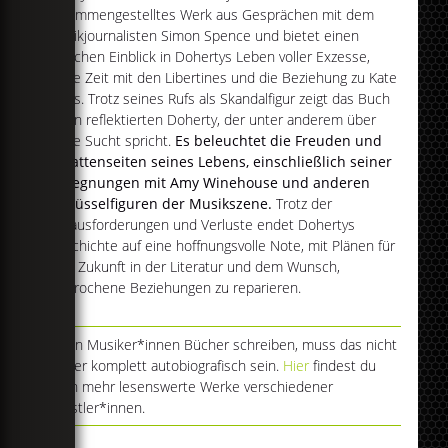
zusammengestelltes Werk aus Gesprächen mit dem
Musikjournalisten Simon Spence und bietet einen
ehrlichen Einblick in Dohertys Leben voller Exzesse,
seine Zeit mit den Libertines und die Beziehung zu Kate
Moss. Trotz seines Rufs als Skandalfigur zeigt das Buch
einen reflektierten Doherty, der unter anderem über
seine Sucht spricht.
Es beleuchtet die Freuden und
Schattenseiten seines Lebens, einschließlich seiner
Begegnungen mit Amy Winehouse und anderen
Schlüsselfiguren der Musikszene.
Trotz der
Herausforderungen und Verluste endet Dohertys
Geschichte auf eine hoffnungsvolle Note, mit Plänen für
eine Zukunft in der Literatur und dem Wunsch,
zerbrochene Beziehungen zu reparieren.
Wenn Musiker*innen Bücher schreiben, muss das nicht
immer komplett autobiografisch sein.
Hier
findest du
noch mehr lesenswerte Werke verschiedener
Künstler*innen.