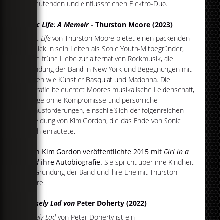
bedeutenden und einflussreichen Elektro-Duo.
Sonic Life: A Memoir
- Thurston Moore (2023)
Sonic Life
von Thurston Moore bietet einen packenden
Einblick in sein Leben als Sonic Youth-Mitbegründer,
seine frühe Liebe zur alternativen Rockmusik, die
Gründung der Band in New York und Begegnungen mit
Ikonen wie Künstler Basquiat und Madonna. Die
Biografie beleuchtet Moores musikalische Leidenschaft,
Erfolge ohne Kompromisse und persönliche
Herausforderungen, einschließlich der folgenreichen
Scheidung von Kim Gordon, die das Ende von Sonic
Youth einläutete.
Auch Kim Gordon veröffentlichte 2015 mit
Girl in a
Band
ihre Autobiografie.
Sie spricht über ihre Kindheit,
die Gründung der Band und ihre Ehe mit Thurston
Moore.
A Likely Lad von
Peter Doherty (2022)
A Likely Lad
von Peter Doherty ist ein