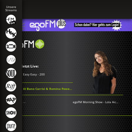
Jetzt Live:
Easy Easy - 200
Al Bano Carrisi & Romina Power - Felicità
...
egoFM Morning Show
-
Lola Aichner