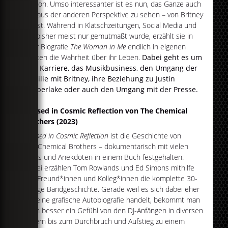
Person. Umso interessanter ist es nun, das Ganze auch
mal aus der anderen Perspektive zu sehen – von Britney
selbst. Während in Klatschzeitungen, Social Media und
Co. bisher meist nur gemutmaßt wurde, erzählt sie in
ihrer Biografie
The Woman in Me
endlich in eigenen
Worten die Wahrheit über ihr Leben.
Dabei geht es um
ihre Karriere, das Musikbusiness, den Umgang der
Familie mit Britney, ihre Beziehung zu Justin
Timberlake oder auch den Umgang mit der Presse.
Paused in Cosmic Reflection von The Chemical
Brothers (2023)
Paused in Cosmic Reflection
ist die Geschichte von
The Chemical Brothers – dokumentarisch mit vielen
Fotos und Anekdoten in einem Buch festgehalten.
Dabei erzählen Tom Rowlands und Ed Simons mithilfe
von Freund*innen und Kolleg*innen die komplette 30-
jährige Bandgeschichte. Gerade weil es sich dabei eher
um eine grafische Autobiografie handelt, bekommt man
noch besser ein Gefühl von den DJ-Anfängen in diversen
Kellern bis zum Durchbruch und Aufstieg zu einem