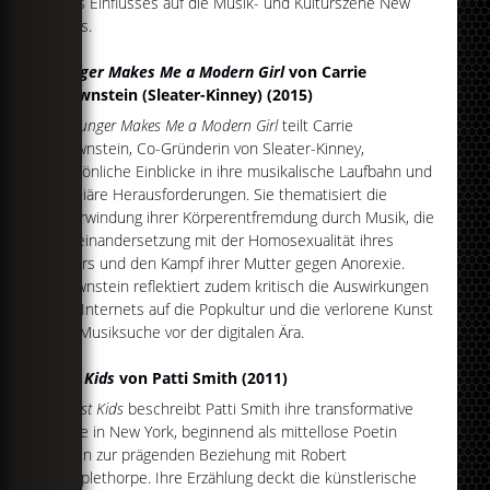
ihres Einflusses auf die Musik- und Kulturszene New
Yorks.
Hunger Makes Me a Modern Girl
von Carrie
Brownstein (Sleater-Kinney) (2015)
In
Hunger Makes Me a Modern Girl
teilt Carrie
Brownstein, Co-Gründerin von Sleater-Kinney,
persönliche Einblicke in ihre musikalische Laufbahn und
familiäre Herausforderungen. Sie thematisiert die
Überwindung ihrer Körperentfremdung durch Musik, die
Auseinandersetzung mit der Homosexualität ihres
Vaters und den Kampf ihrer Mutter gegen Anorexie.
Brownstein reflektiert zudem kritisch die Auswirkungen
des Internets auf die Popkultur und die verlorene Kunst
der Musiksuche vor der digitalen Ära.
Just Kids
von Patti Smith (2011)
In
Just Kids
beschreibt Patti Smith ihre transformative
Reise in New York, beginnend als mittellose Poetin
bishin zur prägenden Beziehung mit Robert
Mapplethorpe. Ihre Erzählung deckt die künstlerische