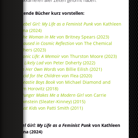
Musikkarrieren aller Zeiten geformt haben.
Folgende Bücher kurz vorstellen:
Rebel Girl: My Life as a Feminist Punk
von Kathleen
Hanna (2024)
The Woman in Me
von Britney Spears (2023)
Paused in Cosmic Reflection
von The Chemical
Brothers (2023)
Sonic Life: A Memoir
von Thurston Moore (2023)
A Likely Lad
von Peter Doherty (2022)
In Her Own Words
von Billie Eilish (2021)
Acid for the Children
von Flea (2020)
Beastie Boys Book
von Michael Diamond and
Adam Horovitz (2018)
Hunger Makes Me a Modern Girl
von Carrie
Brownstein (Sleater-Kinney) (2015)
Just Kids
von Patti Smith (2011)
Rebel Girl: My Life as a Feminist Punk
von Kathleen
Hanna (2024)