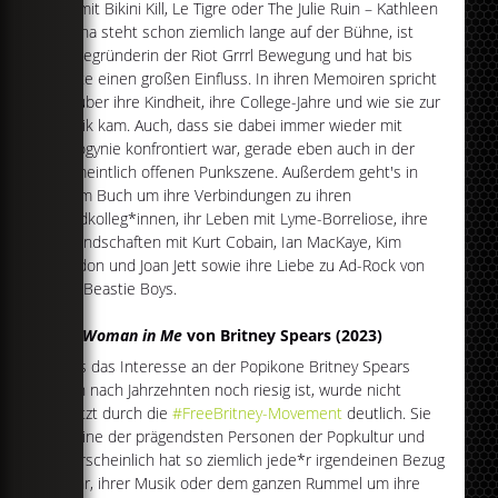
Ob mit Bikini Kill, Le Tigre oder The Julie Ruin – Kathleen
Hanna steht schon ziemlich lange auf der Bühne, ist
Mitbegründerin der Riot Grrrl Bewegung und hat bis
heute einen großen Einfluss. In ihren Memoiren spricht
sie über ihre Kindheit, ihre College-Jahre und wie sie zur
Musik kam. Auch, dass sie dabei immer wieder mit
Misogynie konfrontiert war, gerade eben auch in der
vermeintlich offenen Punkszene. Außerdem geht's in
ihrem Buch um ihre Verbindungen zu ihren
Bandkolleg*innen, ihr Leben mit Lyme-Borreliose, ihre
Freundschaften mit Kurt Cobain, Ian MacKaye, Kim
Gordon und Joan Jett sowie ihre Liebe zu Ad-Rock von
den Beastie Boys.
The Woman in Me
von Britney Spears (2023)
Dass das Interesse an der Popikone Britney Spears
auch nach Jahrzehnten noch riesig ist, wurde nicht
zuletzt durch die
#FreeBritney-Movement
deutlich. Sie
ist eine der prägendsten Personen der Popkultur und
wahrscheinlich hat so ziemlich jede*r irgendeinen Bezug
zu ihr, ihrer Musik oder dem ganzen Rummel um ihre