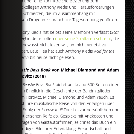
auch über eine konfliktreiche Beziehung zum
Bandkollegen Anthony Kiedis und Herausforderungen
und Schmerzen, die im Zusammenhang mit
dessen Drogenmissbrauch zur Tagesordnung gehörten.
Anthony Kiedis hat selbst seine Memoiren verfasst (
Scar
Tissue)
in der er offen
über seine Straftaten schreibt
, die
Flea bewusst nicht lesen will, um nicht verletzt zu
werden. Laut Flea hat auch Anthony Kiedis
Acid for the
Children
bis heute nicht gelesen.
Beastie Boys Book
von Michael Diamond and Adam
Horovitz (2018)
Das
Beastie Boys Book
bietet auf knapp 600 Seiten einen
tiefen Einblick in die Geschichte der Bandmitglieder
Adam Horovitz, Michael Diamond und Adam Yauch. Es
deckt ihre musikalische Reise von den Anfängen über
den Erfolg der
License to Ill-
Tour bis zur persönlichen und
künstlerischen Reife ab. Gespickt mit Anekdoten und
Beiträgen von Gastautor*innen, zeichnet das Buch ein
lebendiges Bild ihrer Entwicklung, Freundschaft und