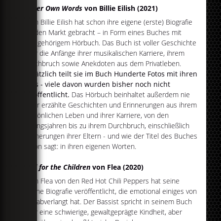
In Her Own Words
von Billie Eilish (2021)
Auch Billie Eilish hat schon ihre eigene (erste) Biografie
auf den Markt gebracht – in Form eines Buches mit
dazugehörigem Hörbuch. Das Buch ist voller Geschichte
über die Anfänge ihrer musikalischen Karriere, ihrem
Durchbruch sowie Anekdoten aus dem Privatleben.
Zusätzlich teilt sie im Buch Hunderte Fotos mit ihren
Fans - viele davon wurden bisher noch nicht
veröffentlicht.
Das Hörbuch beinhaltet außerdem nie
zuvor erzählte Geschichten und Erinnerungen aus ihrem
persönlichen Leben und ihrer Karriere, von den
Anfangsjahren bis zu ihrem Durchbruch, einschließlich
Erinnerungen ihrer Eltern - und wie der Titel des Buches
schon sagt: in ihren eigenen Worten.
Acid for the Children
von Flea (2020)
Auch Flea von den Red Hot Chili Peppers hat seine
eigene Biografie veröffentlicht, die emotional einiges von
ihm abverlangt hat. Der Bassist spricht in seinem Buch
über eine schwierige, gewaltgeprägte Kindheit, aber