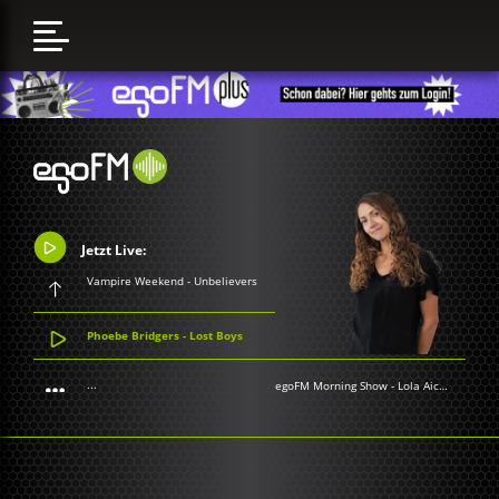
Jetzt Live:
Vampire Weekend - Unbelievers
Phoebe Bridgers - Lost Boys
...
egoFM Morning Show
-
Lola Aichner