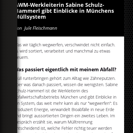
AWM-Werkleiterin Sabine Schulz-
Hammerl gibt Einblicke in Münchens
Müllsystem
Von
Jule Fleischmann
Was wir täglich wegwerfen, verschwindet nicht einfach.
Es wird sortiert, verarbeitet und manchmal zu etwas
Neuem.
Was passiert eigentlich mit meinem Abfall?
Müll runterbringen gehört zum Alltag wie Zähneputzen.
Aber was danach passiert, wissen die wenigsten. Sabine
Schulz-Hammerl ist die Werkleiterin des
Abfallwirtschaftsbetriebs München und gibt Einblicke in
ein System, das weit mehr kann als nur "wegwerfen": Es
produziert Energie, verwandelt Bioabfälle in neue Erde
und bringt aussortierten Dingen ein zweites Leben. Im
Gespräch erzählt sie, warum Mülltrennung
entscheidend ist, welche Fehler richtig teuer werden