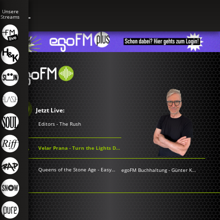
Jetzt Live:
Editors - The Rush
Velar Prana - Turn the Lights Down
Queens of the Stone Age - Easy Street
egoFM Buchhaltung
-
Günter Keil