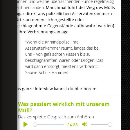
können und welche überraschenden Funde regelmäßig
bei ihnen landen.
Manchmal führt der Weg des Mülls
sogar direkt aus polizeilichen Asservatenkammern
[Orte, an denen sichergestellte oder
beschlagnahmte Gegenstände aufbewahrt werden]
in ihre Verbrennungsanlage:
"Wenn die Kriminalpolizei ihre
Asservatenkammer räumt, landet das bei
uns – von gefälschten Pässen bis zu
beschlagnahmten Waren oder Drogen. Das
wird dann entsorgt, meistens verbrannt." –
Sabine Schulz-Hammerl
Das ganze Interview kannst du hier hören:
Was passiert wirklich mit unserem
Müll?
Das komplette Gespräch zum Anhören
-24:38