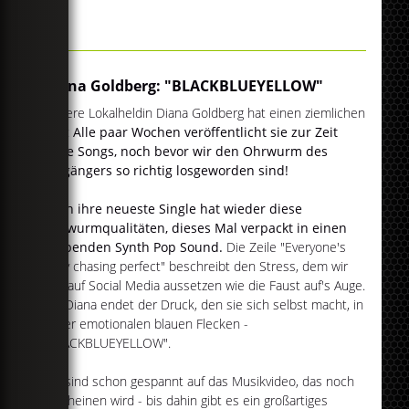
Diana Goldberg: "BLACKBLUEYELLOW"
Unsere Lokalheldin Diana Goldberg hat einen ziemlichen
Lauf:
Alle paar Wochen veröffentlicht sie zur Zeit
neue Songs, noch bevor wir den Ohrwurm des
Vorgängers so richtig losgeworden sind!
Auch ihre neueste Single hat wieder diese
Ohrwurmqualitäten, dieses Mal verpackt in einen
treibenden Synth Pop Sound.
Die Zeile "Everyone's
busy chasing perfect" beschreibt den Stress, dem wir
uns auf Social Media aussetzen wie die Faust auf's Auge.
Für Diana endet der Druck, den sie sich selbst macht, in
lauter emotionalen blauen Flecken -
"BLACKBLUEYELLOW".
Wir sind schon gespannt auf das Musikvideo, das noch
erscheinen wird - bis dahin gibt es ein großartiges