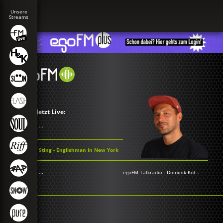
Jetzt Live:
...
Sting - Englishman In New York
...
egoFM Talkradio
-
Dominik Kollmann