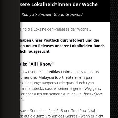
Unsere Lokalheld*innen der Woche
Von
Romy Strohmeier, Gloria Grünwald
Das sind die Lokalhelden-Releases der Woche...
Wir haben unser Postfach durchstöbert und die
besten neuen Releases unserer Lokalhelden-Bands
für dich rausgesucht:
NKalis: "All I Know"
Dürfen wir vorstellen?
Niklas Halm alias Nkalis aus
München und Malaysia (dort lebte er ein paar
Jahre).
Der junge Rapper wurde quasi durch Fynn
Kliemann entdeckt, dass er seinen eigenen Weg geht,
zeigt er aber auch mit seiner aktuellen EP
Those Higher
Clouds.
Crossover Sound aus Rap, RnB und Trap Pop. Nkalis
schielt auf die ganz Großen des Genres - wenn er nicht