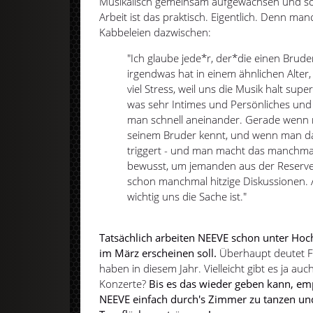
Musikalisch gemeinsam aufgewachsen und sozi
Arbeit ist das praktisch. Eigentlich. Denn m
Kabbeleien dazwischen:
"Ich glaube jede*r, der*die einen Brud
irgendwas hat in einem ähnlichen Alter,
viel Stress, weil uns die Musik halt supe
was sehr Intimes und Persönliches und
man schnell aneinander. Gerade wenn 
seinem Bruder kennt, und wenn man da
triggert - und man macht das manchm
bewusst, um jemanden aus der Reserve 
schon manchmal hitzige Diskussionen. A
wichtig uns die Sache ist."
Tatsächlich arbeiten NEEVE schon unter Hoch
im März erscheinen soll.
Überhaupt deutet Fe
haben in diesem Jahr. Vielleicht gibt es ja a
Konzerte?
Bis es das wieder geben kann, emp
NEEVE einfach durch's Zimmer zu tanzen und 