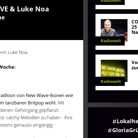
Radiowelt
EVE & Luke Noa
he
C
25
Na
Radiowelt
 von Luke Noa.
Vo
 Woche:
zu
Radiowelt
 Tradition von New Wave-Ikonen wie
im tanzbaren Britpop wohl.
Mit
 deinen Gehörgang gepflanzt.
ür catchy Melodien zu haben - ihre
Lokalh
destens genauso eingängig.
GloriaGr