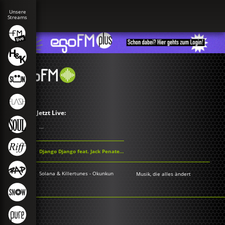
Jetzt Live:
...
Django Django feat. Jack Penate - No Time
Solana & Killertunes - Okunkun
Musik, die alles ändert