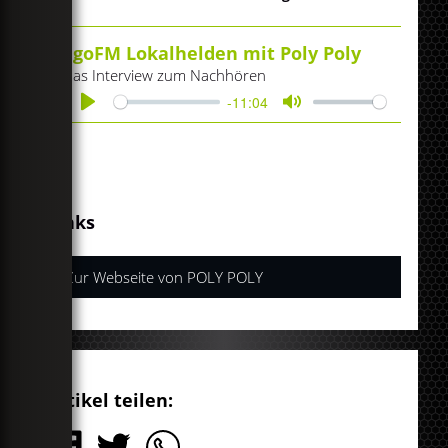
egoFM Lokalhelden mit Poly Poly
Das Interview zum Nachhören
-11:04
Play
Mute
Links
Zur Webseite von POLY POLY
Artikel teilen: