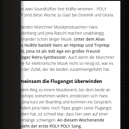
Wenn zwei Soundtüftler ihre Kräfte vereinen - POLY
POLY sind diese Woche zu Gast bei Dominik und Gloria.
Die beiden Münchner Musikproduzenten Hans
Heusterberg und Jona Raischl machen unabhängig
voneinander schon länger Musik.
Unter dem Alias
Hans Hu$tle bastelt Hans an HipHop und TripHop
Beats, Jona ist als Volt Age ein großer Freund
analoger Retro-Synthesizer.
Auch wenn die Münchner
Szene für elektronische Musik nicht so riesig ist, war es
doch der Zufall, der die beiden zusammengeführt hat.
Gemeinsam die Flugangst überwinden
Auf dem Weg zu einem Musikevent, bei dem beide an
Workshops teilnehmen wollen, entdecken sich Hans
und Jona kurz vor Boarding und kommen ins Gespräch.
Nachdem Jona Hans noch Tipps gegen seine Flugangst
gegeben hat, ist schnell klar, dass hier zwei auf einer
Wellenlänge schwingen.
An diesem Wochenende
entsteht der erste POLY POLY Song.