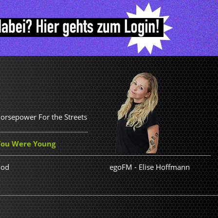
Horsepower For the Streets
 You Were Young
ood
egoFM
-
Elise Hoffmann