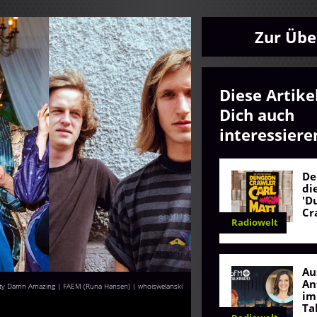
Zur Übe
Diese Artike
Dich auch
interessiere
De
di
'D
Cr
Radiowelt
Au
An
tty Damn Amazing | FAEM (Runa Hansen) | whoiswelanski
im
Ta