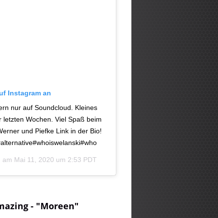
auf Instagram an
dern nur auf Soundcloud. Kleines
r letzten Wochen. Viel Spaß beim
ner und Piefke Link in der Bio!
alternative#whoiswelanski#who
ag am
Mai 11, 2020 um 2:53 PDT
mazing - "Moreen"