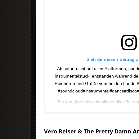
Sieh dir diesen Beitrag 
Ab sofort nicht auf allen Platformen, son
Instrumentalstück, entstanden während de
Reinhören und Grüße vom holden Lande Wer
#soundcloud#instrumental#dance#disco#
Ein von @
whoiswelanski
geteilter Beitr
Vero Reiser & The Pretty Damn A