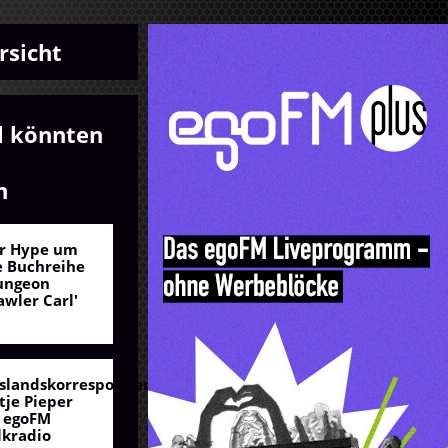
rsicht
l könnten
n
r Hype um
e Buchreihe
ungeon
awler Carl'
slandskorrespondentin
tje Pieper
 egoFM
lkradio