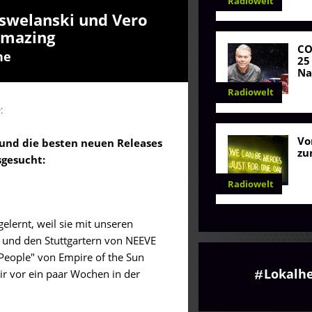
Radiowelt
swelanski und Vero
Amazing
C
he
25
Na
Radiowelt
:
Vo
und die besten neuen Releases
zu
sgesucht:
Radiowelt
ernt, weil sie mit unseren
 und den Stuttgartern von NEEVE
 People" von Empire of the Sun
Lokalh
 vor ein paar Wochen in der