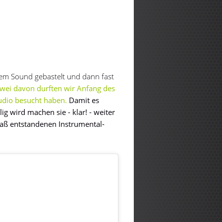
hrem Sound gebastelt und dann fast
wei davon durften wir Anfang des
udio besucht haben.
Damit es
g wird machen sie - klar! - weiter
aß entstandenen Instrumental-