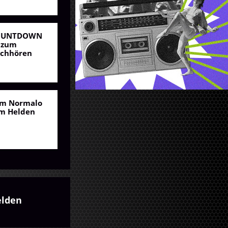
OUNTDOWN
 zum
chhören
m Normalo
m Helden
elden