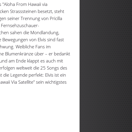
s "Aloha From Hawaii via
icken Strasssteinen besetzt, steht
gen seiner Trennung von Pricilla
en Fernsehzuschauer-
chen sahen die Mondlandung,
ie Bewegungen von Elvis sind fast
chwung. Weibliche Fans im
che Blumenkränze über – er bedankt
- und am Ende klappt es auch mit
rfolgen weltweit die 25 Songs des
t die Legende perfekt: Elvis ist ein
aii Via Satellite" sein wichtigstes