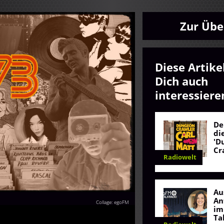
Zur Übe
Diese Artike
Dich auch
interessiere
De
di
'D
Cr
Radiowelt
Au
An
Collage: egoFM
im
Ta