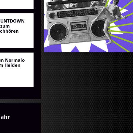
OUNTDOWN
 zum
chhören
m Normalo
m Helden
jahr