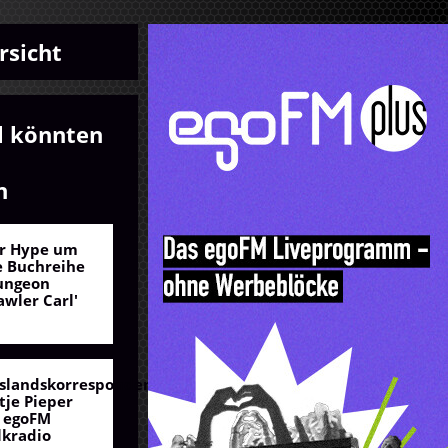
rsicht
l könnten
n
r Hype um
e Buchreihe
ungeon
awler Carl'
slandskorrespondentin
tje Pieper
 egoFM
lkradio