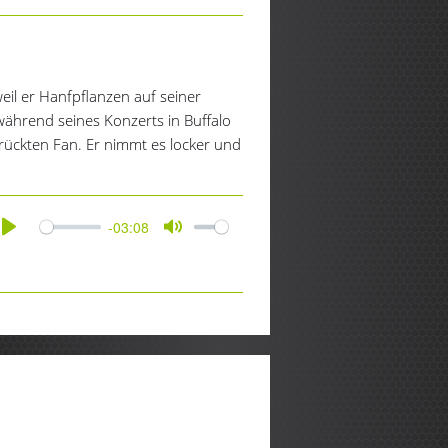
e
il er Hanfpflanzen auf seiner
während seines Konzerts in Buffalo
rückten Fan. Er nimmt es locker und
-03:08
Play
Mute