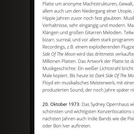
Platte um anonyme Machtstrukturen, Gewalt, 
allem auch um den Niedergang einer Utopie, 
Hippie Jahren zuvor noch fest glaubten. Musik
Verhältnisse, sehr eingängig und modern. Man
Klängen und großen Gitarren Melodien. Teilw
bizarr, surreal, und vor allem stark programm
Recordings, z.B. einem explodierenden Flugze
Side Of The Moon
wird das drittmeist verkaufte
Millionen Platten. Das Artwork der Platte ist
Musikgeschichte: Ein weißer Lichtstrahl brich
Male kopiert. Bis heute ist
Dark Side Of The M
Floyd ein musikalisches Meisterwerk, mit einem
produzierten Sound, der noch Jahre später ni
20. Oktober 1973
: Das Sydney Opernhaus wird
schönsten und wichtigsten Konzertlocations
nächsten Jahren auch Indie Bands wie die Pixi
oder Bon Iver auftreten.