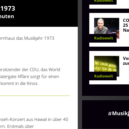
Radiowelt
 1973
inuten
C
25
Na
pernhaus das Musikjahr 1973
Radiowelt
Vo
zu
orsitzender der CDU, das World
Radiowelt
atergate Affäre sorgt für einen
kommt in die Kinos.
Musik
Fernseh-Konzert aus Hawaii in über 40
ern. Erstmals über