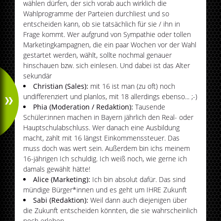
wählen dürfen, der sich vorab auch wirklich die
Wahlprogramme der Parteien durchliest und so
entscheiden kann, ob sie tatsächlich für sie / ihn in
Frage kommt. Wer aufgrund von Sympathie oder tollen
Marketingkampagnen, die ein paar Wochen vor der Wahl
gestartet werden, wählt, sollte nochmal genauer
hinschauen bzw. sich einlesen. Und dabei ist das Alter
sekundär
Christian (Sales):
mit 16 ist man (zu oft) noch
undifferenziert und planlos, mit 18 allerdings ebenso... ;-)
Phia (Moderation / Redaktion):
Tausende
Schüler:innen machen in Bayern jährlich den Real- oder
Hauptschulabschluss. Wer danach eine Ausbildung
macht, zahlt mit 16 längst Einkommenssteuer. Das
muss doch was wert sein. Außerdem bin ichs meinem
16-jährigen Ich schuldig. Ich weiß noch, wie gerne ich
damals gewählt hätte!
Alice (Marketing):
Ich bin absolut dafür. Das sind
mündige Bürger*innen und es geht um IHRE Zukunft
Sabi (Redaktion):
Weil dann auch diejenigen über
die Zukunft entscheiden könnten, die sie wahrscheinlich
noch erleben.