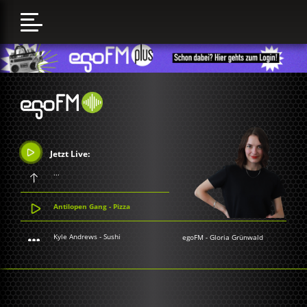
Jetzt Live:
...
Antilopen Gang - Pizza
Kyle Andrews - Sushi
egoFM
-
Gloria Grünwald