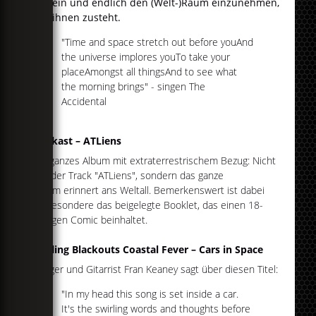
zu sein und endlich den (Welt-)Raum einzunehmen,
der ihnen zusteht.
"Time and space stretch out before youAnd
the universe implores youTo take your
placeAmongst all thingsAnd to see what
the morning brings" - singen The
Accidental
Outkast – ATLiens
Ein ganzes Album mit extraterrestrischem Bezug: Nicht
nur der Track "ATLiens", sondern das ganze
Album erinnert ans Weltall. Bemerkenswert ist dabei
insbesondere das beigelegte Booklet, das einen 18-
seitigen Comic beinhaltet.
Rolling Blackouts Coastal Fever – Cars in Space
Sänger und Gitarrist Fran Keaney sagt über diesen Titel:
"In my head this song is set inside a car.
It's the swirling words and thoughts before