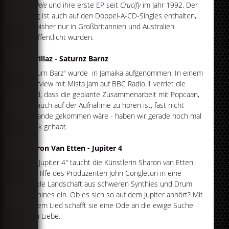
for Pele
und ihre erste EP seit
Crucify
im Jahr 1992. Der
Song ist auch auf den Doppel-A-CD-Singles enthalten,
die bisher nur in Großbritannien und Australien
veröffentlicht wurden.
Gorillaz - Saturnz Barnz
"Saturn Barz" wurde in Jamaika aufgenommen. In einem
Interview mit Mista Jam auf BBC Radio 1 verriet die
Band, dass die geplante Zusammenarbeit mit Popcaan,
der auch auf der Aufnahme zu hören ist, fast nicht
zustande gekommen wäre - haben wir gerade noch mal
Glück gehabt.
Sharon Van Etten - Jupiter 4
Auf "Jupiter 4" taucht die Künstlerin Sharon van Etten
mit Hilfe des Produzenten John Congleton in eine
dunkle Landschaft aus schweren Synthies und Drum
Machines ein. Ob es sich so auf dem Jupiter anhört? Mit
diesem Lied schafft sie eine Ode an die ewige Suche
nach Liebe.