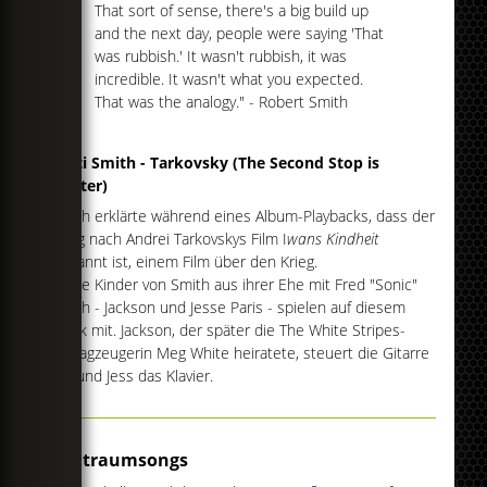
That sort of sense, there's a big build up
and the next day, people were saying 'That
was rubbish.' It wasn't rubbish, it was
incredible. It wasn't what you expected.
That was the analogy." - Robert Smith
Patti Smith - Tarkovsky (The Second Stop is
Jupiter)
Smith erklärte während eines Album-Playbacks, dass der
Song nach Andrei Tarkovskys Film I
wans Kindheit
benannt ist, einem Film über den Krieg.
Beide Kinder von Smith aus ihrer Ehe mit Fred "Sonic"
Smith - Jackson und Jesse Paris - spielen auf diesem
Track mit. Jackson, der später die The White Stripes-
Schlagzeugerin Meg White heiratete, steuert die Gitarre
bei und Jess das Klavier.
Weltraumsongs