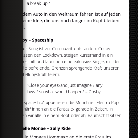
a break-up."
Mit dem Auto in den Weltraum fahren ist auf jeden
Fall eine Idee, die uns noch länger im Kopf bleiben
wird.
Cosby – Spaceship
Dieser Song ist zur Coronazeit entstanden: Cosby
verlassen den Lockdown, steigen kurzerhand in ein
Raumschiff und launchen eine exklusive Single, mit der
sie die befreiende, Grenzen sprengende Kraft unserer
Vorstellungskraft feiern.
"Close your eyes/and just imagine / any
laws / so what would happen" – Cosby
Mit "Spaceship" appellieren die Münchner Electro Pop-
Visionär*innen an die Fantasie- gerade in Zeiten, in
denen wir alle in einem Boot oder äh, Raumschiff sitzen.
Janelle Monae – Sally Ride
Janelle Monaes Hommage an die erste Frau im