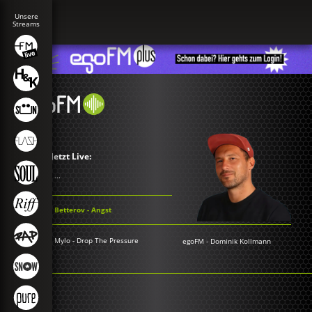
Jetzt Live:
...
Betterov - Angst
Mylo - Drop The Pressure
egoFM
-
Dominik Kollmann