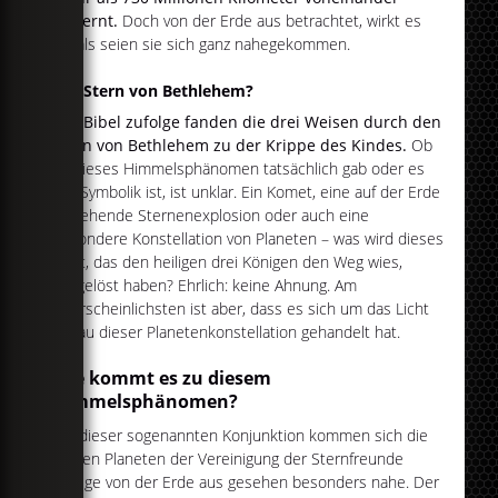
entfernt.
Doch von der Erde aus betrachtet, wirkt es
so, als seien sie sich ganz nahegekommen.
Der Stern von Bethlehem?
Der Bibel zufolge fanden die drei Weisen durch den
Stern von Bethlehem zu der Krippe des Kindes.
Ob
es dieses Himmelsphänomen tatsächlich gab oder es
nur Symbolik ist, ist unklar. Ein Komet, eine auf der Erde
zu sehende Sternenexplosion oder auch eine
besondere Konstellation von Planeten – was wird dieses
Licht, das den heiligen drei Königen den Weg wies,
ausgelöst haben? Ehrlich: keine Ahnung. Am
wahrscheinlichsten ist aber, dass es sich um das Licht
genau dieser Planetenkonstellation gehandelt hat.
Wie kommt es zu diesem
Himmelsphänomen?
Bei dieser sogenannten Konjunktion kommen sich die
beiden Planeten der Vereinigung der Sternfreunde
zufolge von der Erde aus gesehen besonders nahe. Der