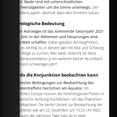
Grund:
Beide sind mit unterschiedlichen
Geschwindigkeiten um die Sonne unterwegs.
Der
schnellere Jupiter überholt dann den ferneren Saturn.
Astrologische Bedeutung
In der Astrologie ist das kommende Saturnjahr 2021
eine Zeit, in der Reformen und Neuerungen eine
neue Welt schaffen.
Daher glauben Astrolog*innen,
dass es wichtig ist, in diesem Jahr mit Mut und Schwung
neue Wege zu suchen. Wer weiß, vielleicht ist diese
Planetenkonstellation ja ein weiterer kleiner #Lichtblick
in diesem schwierigen Jahr?
Wo du die Konjunktion beobachten kann
Die besten Bedingungen zur Beobachtung des
Planetentreffens herrschen am Äquator.
Im
westlichen Europa müssen die Himmelsgucker*innen in
südwestliche Richtung hochblicken, um das Phänomen
zu beobachten. Die beste Uhrzeit zur Beobachtung der
Konjunktion war am 22. Dezember um 19:22 Uhr MEZ.
Aber auch die nächsten Tage hast du in einer