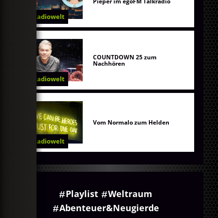
Pieper im egoFM Talkradio
Radiowelt
COUNTDOWN 25 zum
Nachhören
Radiowelt
Vom Normalo zum Helden
Radiowelt
Playlist
Weltraum
Abenteuer&Neugierde