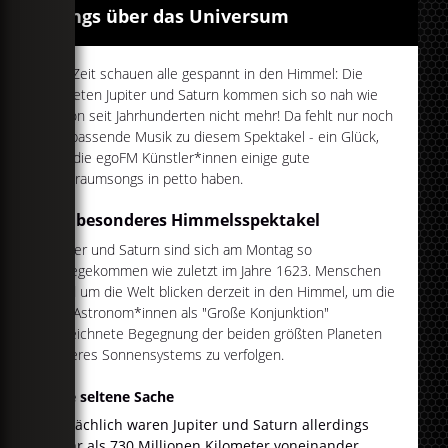
Songs über das Universum
Zur Zeit schauen alle gespannt in den Himmel: Die
Planeten Jupiter und Saturn kommen sich so nah wie
schon seit Jahrhunderten nicht mehr! Da fehlt nur noch
die passende Musik zu diesem Spektakel - ein Glück,
das die egoFM Künstler*innen einige gute
Weltraumsongs in petto haben.
Ein besonderes Himmelsspektakel
Jupiter und Saturn sind sich am Montag so
nahegekommen wie zuletzt im Jahre 1623. Menschen
rund um die Welt blicken derzeit in den Himmel, um die
von Astronom*innen als "Große Konjunktion"
bezeichnete Begegnung der beiden größten Planeten
unseres Sonnensystems zu verfolgen.
Eine seltene Sache
Tatsächlich waren Jupiter und Saturn allerdings
mehr als 730 Millionen Kilometer voneinander