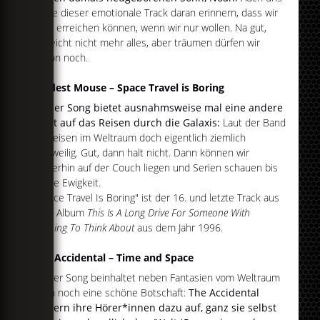
sollte dieser emotionale Track daran erinnern, dass wir
alles erreichen können, wenn wir nur wollen. Na gut,
vielleicht nicht mehr alles, aber träumen dürfen wir
schon noch.
Modest Mouse – Space Travel is Boring
Dieser Song bietet ausnahmsweise mal eine andere
Sicht auf das Reisen durch die Galaxis:
Laut der Band
ist Reisen im Weltraum doch eigentlich ziemlich
langweilig. Gut, dann halt nicht. Dann können wir
weiterhin auf der Couch liegen und Serien schauen bis
in alle Ewigkeit.
"Space Travel Is Boring" ist der 16. und letzte Track aus
dem Album
This Is A Long Drive For Someone With
Nothing To Think About
aus dem Jahr 1996.
The Accidental – Time and Space
Dieser Song beinhaltet neben Fantasien vom Weltraum
auch noch eine schöne Botschaft:
The Accidental
fordern ihre Hörer*innen dazu auf, ganz sie selbst