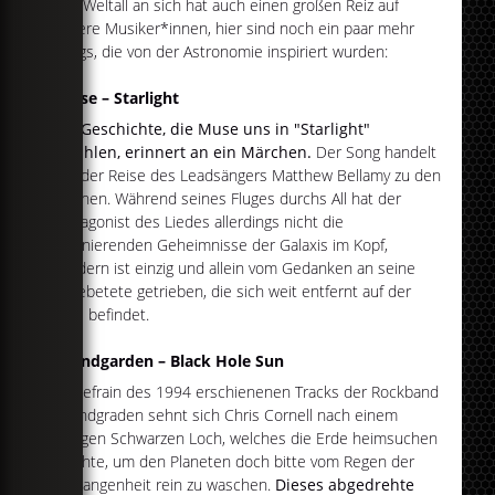
Das Weltall an sich hat auch einen großen Reiz auf
unsere Musiker*innen, hier sind noch ein paar mehr
Songs, die von der Astronomie inspiriert wurden:
Muse – Starlight
Die Geschichte, die Muse uns in "Starlight"
erzählen, erinnert an ein Märchen.
Der Song handelt
von der Reise des Leadsängers Matthew Bellamy zu den
Sternen. Während seines Fluges durchs All hat der
Protagonist des Liedes allerdings nicht die
faszinierenden Geheimnisse der Galaxis im Kopf,
sondern ist einzig und allein vom Gedanken an seine
Angebetete getrieben, die sich weit entfernt auf der
Erde befindet.
Soundgarden – Black Hole Sun
Im Refrain des 1994 erschienenen Tracks der Rockband
Soundgraden sehnt sich Chris Cornell nach einem
riesigen Schwarzen Loch, welches die Erde heimsuchen
möchte, um den Planeten doch bitte vom Regen der
Vergangenheit rein zu waschen.
Dieses abgedrehte