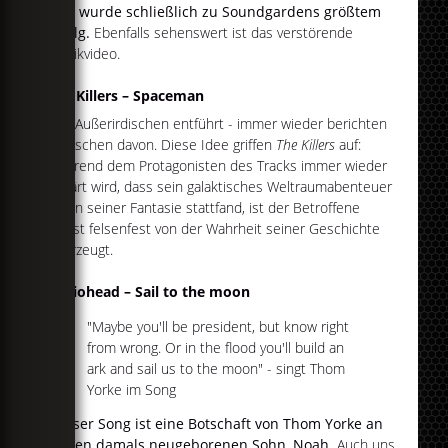
Lied wurde schließlich zu Soundgardens größtem
Erfolg.
Ebenfalls sehenswert ist das verstörende
Musikvideo.
The Killers – Spaceman
Von Außerirdischen entführt - immer wieder berichten
Menschen davon. Diese Idee griffen
The Killers
auf:
Während dem Protagonisten des Tracks immer wieder
erklärt wird, dass sein galaktisches Weltraumabenteuer
nur in seiner Fantasie stattfand, ist der Betroffene
selbst felsenfest von der Wahrheit seiner Geschichte
überzeugt.
Radiohead – Sail to the moon
"Maybe you'll be president, but know right
from wrong. Or in the flood you'll build an
ark and sail us to the moon" - singt Thom
Yorke im Song
Dieser Song ist eine Botschaft von Thom Yorke an
seinen damals neugeborenen Sohn, Noah.
Auch uns