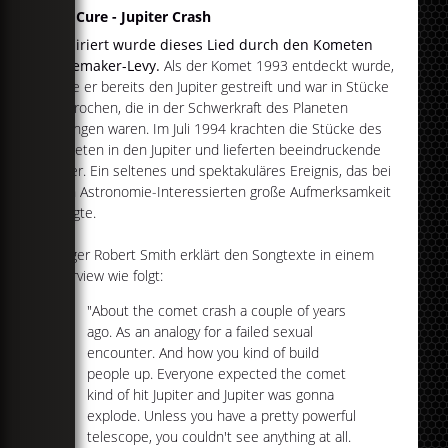
The Cure - Jupiter Crash
Inspiriert wurde dieses Lied durch den Kometen
Shoemaker-Levy.
Als der Komet 1993 entdeckt wurde,
hatte er bereits den Jupiter gestreift und war in Stücke
zerbrochen, die in der Schwerkraft des Planeten
gefangen waren. Im Juli 1994 krachten die Stücke des
Kometen in den Jupiter und lieferten beeindruckende
Bilder. Ein seltenes und spektakuläres Ereignis, das bei
allen Astronomie-Interessierten große Aufmerksamkeit
erregte.
Sänger Robert Smith erklärt den Songtexte in einem
Interview wie folgt:
"About the comet crash a couple of years
ago. As an analogy for a failed sexual
encounter. And how you kind of build
people up. Everyone expected the comet
kind of hit Jupiter and Jupiter was gonna
explode. Unless you have a pretty powerful
telescope, you couldn't see anything at all.