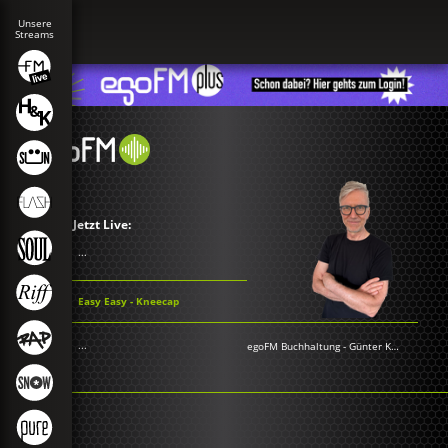
Jetzt Live:
...
Easy Easy - Kneecap
...
egoFM Buchhaltung
-
Günter Keil