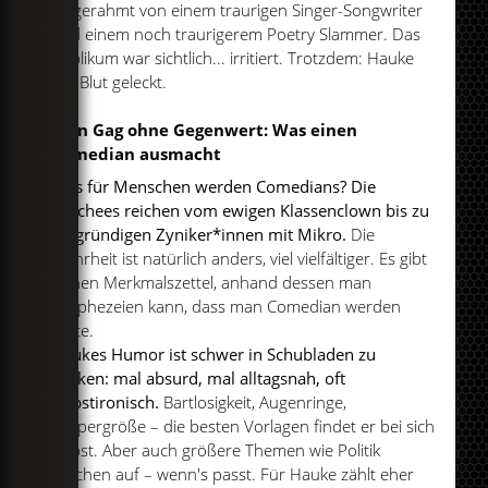
eingerahmt von einem traurigen Singer-Songwriter
und einem noch traurigerem Poetry Slammer. Das
Publikum war sichtlich... irritiert. Trotzdem: Hauke
hat Blut geleckt.
Kein Gag ohne Gegenwert: Was einen
Comedian ausmacht
Was für Menschen werden Comedians? Die
Klischees reichen vom ewigen Klassenclown bis zu
tiefgründigen Zyniker*innen mit Mikro.
Die
Wahrheit ist natürlich anders, viel vielfältiger. Es gibt
keinen Merkmalszettel, anhand dessen man
prophezeien kann, dass man Comedian werden
sollte.
Haukes Humor ist schwer in Schubladen zu
packen: mal absurd, mal alltagsnah, oft
selbstironisch.
Bartlosigkeit, Augenringe,
Körpergröße – die besten Vorlagen findet er bei sich
selbst. Aber auch größere Themen wie Politik
tauchen auf – wenn's passt. Für Hauke zählt eher