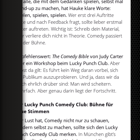
Für alle, die mit dem Gedanken spielen, selbst mal
Stand-up zu machen, hat Hauke klare Worte:
spielen, spielen, spielen.
Wer erst drei Auftritte
hatte und nach Feedback fragt, sollte lieber erstmal
weiter auftreten. Wichtig ist: Schreib dein Material,
aber verliere dich nicht in Theorie. Comedy passiert
auf der Bühne.
Empfehlenswert:
The Comedy Bible
von Judy Carter
oder ein Workshop beim Lucky Punch Club.
Aber
selbst da gilt: Es führt kein Weg daran vorbei, sich
vor Publikum auszuprobieren. Und ja, dass wir da
gleich ehrlich drüber sind: Man wird scheitern.
Mehrfach. Aber genau darin liegt der Fortschritt.
Der Lucky Punch Comedy Club: Bühne für
neue Stimmen
Wer Lust hat, Comedy nicht nur zu schauen,
sondern selbst zu machen, sollte sich den Lucky
Punch Comedy Club merken.
In München gibt’s