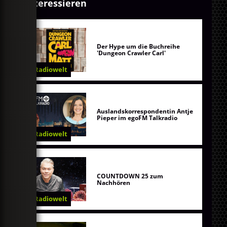
interessieren
Der Hype um die Buchreihe
'Dungeon Crawler Carl'
Radiowelt
Auslandskorrespondentin Antje
Pieper im egoFM Talkradio
Radiowelt
COUNTDOWN 25 zum
Nachhören
Radiowelt