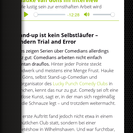
Hauke van Göns im Interview
Wie lustig sein zur ernsthaften Arbeit wird
-12:28
Play
Mute
Stand-up ist kein Selbstläufer –
sondern Trial and Error
Eines zeigen Serien über Comedians allerdings
ganz gut: Comedians arbeiten nicht einfach
spontan drauflos.
Hinter jeder Pointe steckt
Handwerk und meistens eine Menge Frust. Hauke
van Göns, selbst Stand-up-Comedian und
Mitorganisator des
Lucky Punch Comedy Clubs
in
München, kennt das nur zu gut. Comedy sei oft eine
brotlose Kunst, sagt er, in der man sich regelmäßig
auf die Schnauze legt – und trotzdem weitermacht.
Der erste Auftritt fand jedoch nicht etwa in einem
gemütlichen Club statt, sondern bei einer
Varietéshow in Wilhelmshaven. Und war furchtbar,