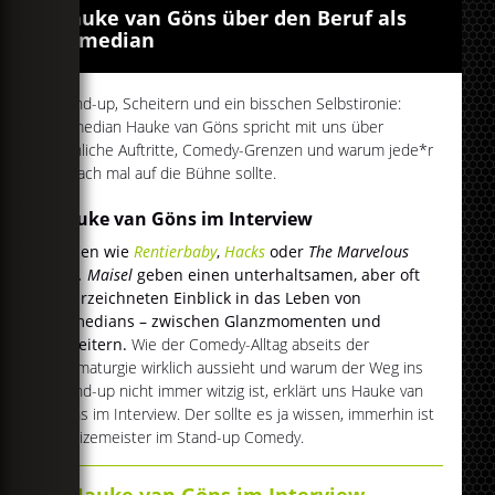
Hauke van Göns über den Beruf als
Comedian
Stand-up, Scheitern und ein bisschen Selbstironie:
Comedian Hauke van Göns spricht mit uns über
peinliche Auftritte, Comedy-Grenzen und warum jede*r
einfach mal auf die Bühne sollte.
Hauke van Göns im Interview
Serien wie
Rentierbaby
,
Hacks
oder
The Marvelous
Mrs. Maisel
geben einen unterhaltsamen, aber oft
überzeichneten Einblick in das Leben von
Comedians – zwischen Glanzmomenten und
Scheitern.
Wie der Comedy-Alltag abseits der
Dramaturgie wirklich aussieht und warum der Weg ins
Stand-up nicht immer witzig ist, erklärt uns Hauke van
Göns im Interview. Der sollte es ja wissen, immerhin ist
er Vizemeister im Stand-up Comedy.