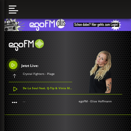
Jetzt Live:
Crystal Fighters - Plage
De La Soul feat. Q-Tip & Vinia Mojica - A Roller Skating Jam Named ''Saturdays''
...
egoFM
-
Elise Hoffmann