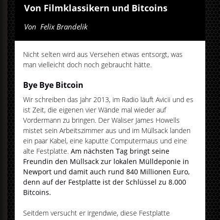
Von Filmklassikern und Bitcoins
Von
Felix Brandelik
Nicht selten wird aus Versehen etwas entsorgt, was
man vielleicht doch noch gebraucht hätte.
Bye Bye Bitcoin
Wir schreiben das Jahr 2013, im Radio läuft Avicii und es
ist Zeit, die eigenen vier Wände mal wieder auf
Vordermann zu bringen. Der Waliser James Howells
mistet sein Arbeitszimmer aus und im Müllsack landen
ein paar Kabel, eine kaputte Computermaus und eine
alte Festplatte.
Am nächsten Tag bringt seine
Freundin den Müllsack zur lokalen Mülldeponie in
Newport und damit auch rund 840 Millionen Euro,
denn auf der Festplatte ist der Schlüssel zu 8.000
Bitcoins.
Seitdem versucht er irgendwie, diese Festplatte