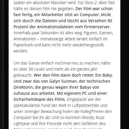
später ein absoluter Klassiker wird:
Toy Story 2
. Aber fast
hätte es diesen Film nie gegeben.
Der Film war schon
fast fertig, ein Mitarbeiter sitzt an Computer, klickt
sich durch die Dateien und löscht aus Versehen 90
Prozent der Animationsdateien vom Firmenserver.
Innerhalb paar Sekunden ist alles weg: Figuren, Szenen,
Animationen – monatelange Arbeit landet einfach im
Papierkorb und kann nicht mehr wiederhergestellt
werden.
Um das Ganze einfach nochmal neu zu machen, hätte
es über 30 Leute und mehr als ein ganzes Jahr
gebraucht.
Wer den Film dann doch rettet: Ein Baby.
Und zwar das von Galyn Susman, der technischen
Direktorin, die genau wegen ihrer Babys von
zuhause aus arbeitet. Mit eigenem PC und einer
Sicherheitskopie des Films.
Eingepackt wie der
spektakulärste Fund der Welt in Luftpolsterfolie und
unter strenger Bewachung holen die Kolleg*innen den
Computer bei ihr ab. Und so konnten Woody, Buzz
Lightyear und ihre Freunde nicht den Gefahren des