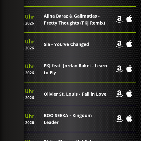
Alina Baraz & Galimatias -
21:12 Uhr
Pretty Thoughts (FKJ Remix)
07. Aug 2026
21:09 Uhr
Sia - You've Changed
07. Aug 2026
FKJ feat. Jordan Rakei - Learn
21:05 Uhr
to Fly
07. Aug 2026
21:00 Uhr
Olivier St. Louis - Fall in Love
07. Aug 2026
BOO SEEKA - Kingdom
20:57 Uhr
Leader
07. Aug 2026