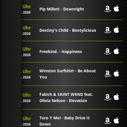
21:33 Uhr
Pip Millett - Downright
07. Aug 2026
21:29 Uhr
Destiny's Child - Bootylicious
07. Aug 2026
21:26 Uhr
Freekind. - Happiness
07. Aug 2026
Winston Surfshirt - Be About
21:22 Uhr
You
07. Aug 2026
Fabich & SAINT WKND feat.
21:18 Uhr
Olivia Nelson - Elevation
07. Aug 2026
Toro Y Moi - Baby Drive It
21:15 Uhr
Down
07. Aug 2026