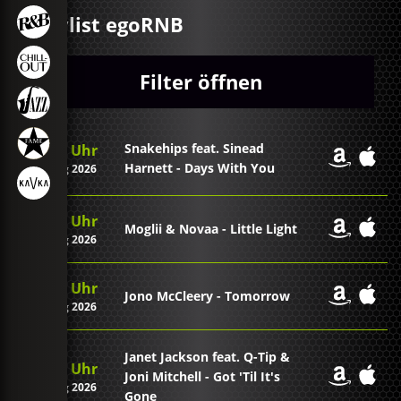
Playlist egoRNB
Filter öffnen
Snakehips feat. Sinead
22:24 Uhr
Harnett - Days With You
07. Aug 2026
22:20 Uhr
Moglii & Novaa - Little Light
07. Aug 2026
22:17 Uhr
Jono McCleery - Tomorrow
07. Aug 2026
Janet Jackson feat. Q-Tip &
22:13 Uhr
Joni Mitchell - Got 'Til It's
07. Aug 2026
Gone