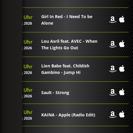
Girl In Red - I Need To be
22:11 Uhr
Alone
07. Aug 2026
Lou Asril feat. AVEC - When
22:07 Uhr
The Lights Go Out
07. Aug 2026
Lion Babe feat. Childish
22:04 Uhr
Gambino - Jump Hi
07. Aug 2026
21:58 Uhr
Sault - Strong
07. Aug 2026
21:54 Uhr
KAINA - Apple (Radio Edit)
07. Aug 2026