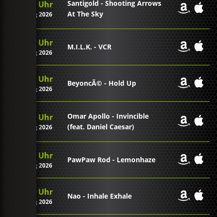
Santigold - Shooting Arrows
21:51 Uhr
At The Sky
07. Aug 2026
21:48 Uhr
M.I.L.K. - VCR
07. Aug 2026
21:45 Uhr
BeyoncÃ© - Hold Up
07. Aug 2026
Omar Apollo - Invincible
21:41 Uhr
(feat. Daniel Caesar)
07. Aug 2026
21:39 Uhr
PawPaw Rod - Lemonhaze
07. Aug 2026
21:36 Uhr
Nao - Inhale Exhale
07. Aug 2026