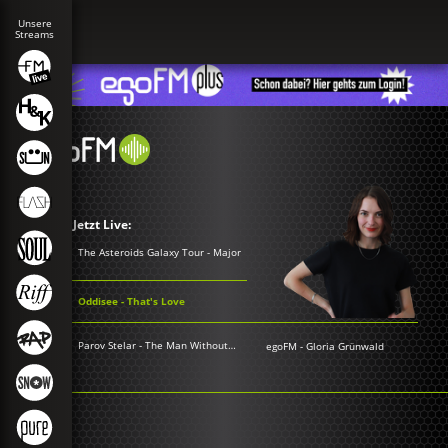
Jetzt Live:
The Asteroids Galaxy Tour - Major
Oddisee - That's Love
Parov Stelar - The Man Without Reflection
egoFM
-
Gloria Grünwald