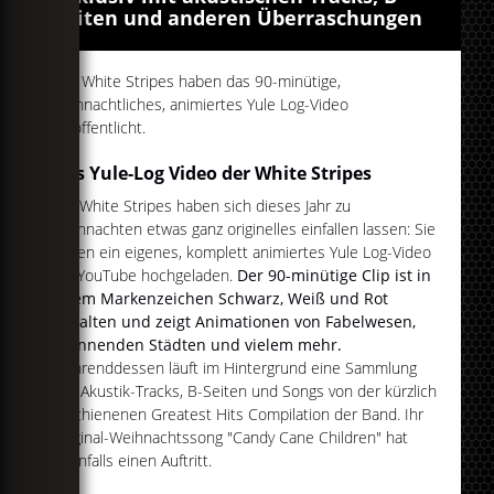
Seiten und anderen Überraschungen
The White Stripes haben das 90-minütige,
weihnachtliches, animiertes Yule Log-Video
veröffentlicht.
Das Yule-Log Video der White Stripes
Die White Stripes haben sich dieses Jahr zu
Weihnachten etwas ganz originelles einfallen lassen: Sie
haben ein eigenes, komplett animiertes Yule Log-Video
auf YouTube hochgeladen.
Der 90-minütige Clip ist in
ihrem Markenzeichen Schwarz, Weiß und Rot
gehalten und zeigt Animationen von Fabelwesen,
brennenden Städten und vielem mehr.
Währenddessen läuft im Hintergrund eine Sammlung
von Akustik-Tracks, B-Seiten und Songs von der kürzlich
erschienenen Greatest Hits Compilation der Band. Ihr
Original-Weihnachtssong "Candy Cane Children" hat
ebenfalls einen Auftritt.