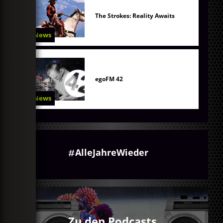
The Strokes: Reality Awaits
News
egoFM 42
News
AlleJahreWieder
Zu den Podcasts