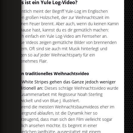
Was ist ein Yule Log-Video?
Eigentlich meint der Begriff Yule-Log im Englischen
einen großen Holzscheit, der zur Weihnachtszeit im
offenen Feuer brennt. Aber auch, wenn du keinen Kamin
zu Hause hast, kannst du es dir gemütlich machen:
mach einfach ein Yule Log-Video am Fernseher an.
Diese Videos zeigen gemütliche Bilder von brennenden
Feuern. Oft sind sie auch mit Musik hinterlegt und
sorgen so auf jeder Weihnachtsparty für ein
angenehmes Flair.
Kein traditionelles Weihnachtsvideo
Die White Stripes gehen das Ganze jedoch weniger
traditionell an:
Dieses schräge Weihnachtsvideo wurde
in Zusammenarbeit mit Regisseur Noah Sterling
entwickelt und von Blue J. illustriert.
Während die meisten Weihnachtsbaumvideos eher im
Hintergrund ablaufen, ist die Dynamik hier so
überzeugend, dass man sich den Film vielleicht sogar
wirklich ansehen möchte. Es beginnt in einer
winterlichen Jagdhütte, ausgestattet mit einem