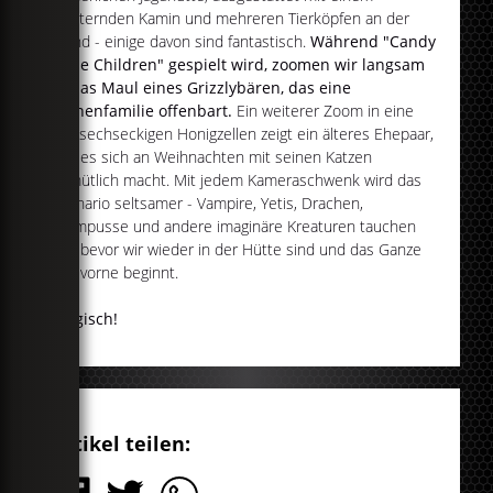
knisternden Kamin und mehreren Tierköpfen an der
Wand - einige davon sind fantastisch.
Während "Candy
Cane Children" gespielt wird, zoomen wir langsam
in das Maul eines Grizzlybären, das eine
Bienenfamilie offenbart.
Ein weiterer Zoom in eine
der sechseckigen Honigzellen zeigt ein älteres Ehepaar,
das es sich an Weihnachten mit seinen Katzen
gemütlich macht. Mit jedem Kameraschwenk wird das
Szenario seltsamer - Vampire, Yetis, Drachen,
Krampusse und andere imaginäre Kreaturen tauchen
auf, bevor wir wieder in der Hütte sind und das Ganze
von vorne beginnt.
Magisch!
Artikel teilen: