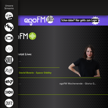
Jetzt Live:
...
David Bowie - Space Oddity
...
egoFM Wochenende
-
Gloria Grünwald