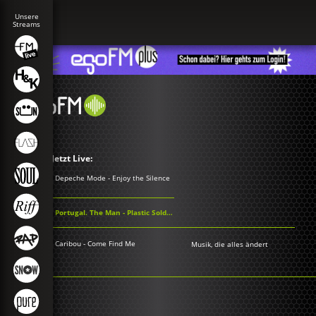
Jetzt Live:
Depeche Mode - Enjoy the Silence
Portugal. The Man - Plastic Soldiers
Caribou - Come Find Me
Musik, die alles ändert