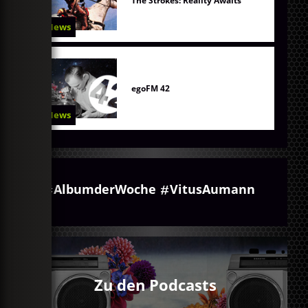
The Strokes: Reality Awaits
News
egoFM 42
News
AlbumderWoche
VitusAumann
Zu den Podcasts