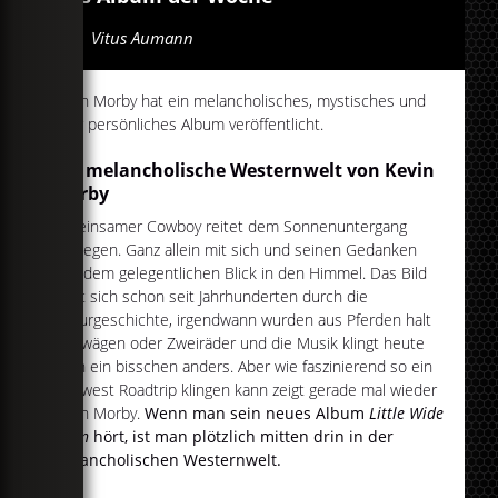
Von
Vitus Aumann
Kevin Morby hat ein melancholisches, mystisches und
sehr persönliches Album veröffentlicht.
Die melancholische Westernwelt von Kevin
Morby
Ein einsamer Cowboy reitet dem Sonnenuntergang
entgegen. Ganz allein mit sich und seinen Gedanken
und dem gelegentlichen Blick in den Himmel. Das Bild
zieht sich schon seit Jahrhunderten durch die
Kulturgeschichte, irgendwann wurden aus Pferden halt
Lastwägen oder Zweiräder und die Musik klingt heute
auch ein bisschen anders. Aber wie faszinierend so ein
Wildwest Roadtrip klingen kann zeigt gerade mal wieder
Kevin Morby.
Wenn man sein neues Album
Little Wide
Open
hört, ist man plötzlich mitten drin in der
melancholischen Westernwelt.