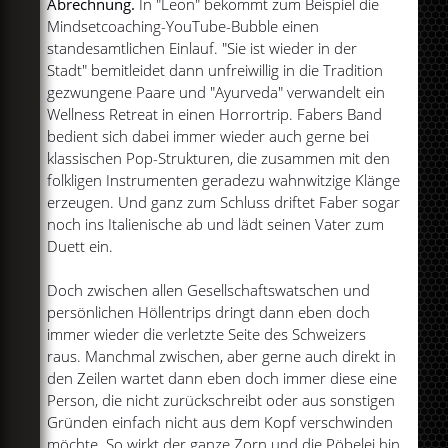
Abrechnung.
In "Leon" bekommt zum Beispiel die
Mindsetcoaching-YouTube-Bubble einen
standesamtlichen Einlauf. "Sie ist wieder in der
Stadt" bemitleidet dann unfreiwillig in die Tradition
gezwungene Paare und "Ayurveda" verwandelt ein
Wellness Retreat in einen Horrortrip. Fabers Band
bedient sich dabei immer wieder auch gerne bei
klassischen Pop-Strukturen, die zusammen mit den
folkligen Instrumenten geradezu wahnwitzige Klänge
erzeugen. Und ganz zum Schluss driftet Faber sogar
noch ins Italienische ab und lädt seinen Vater zum
Duett ein.
Doch zwischen allen Gesellschaftswatschen und
persönlichen Höllentrips dringt dann eben doch
immer wieder die verletzte Seite des Schweizers
raus. Manchmal zwischen, aber gerne auch direkt in
den Zeilen wartet dann eben doch immer diese eine
Person, die nicht zurückschreibt oder aus sonstigen
Gründen einfach nicht aus dem Kopf verschwinden
möchte. So wirkt der ganze Zorn und die Pöbelei hin