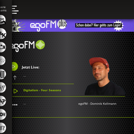
Jetzt Live:
...
Digitalism - Four Seasons
...
egoFM
-
Dominik Kollmann