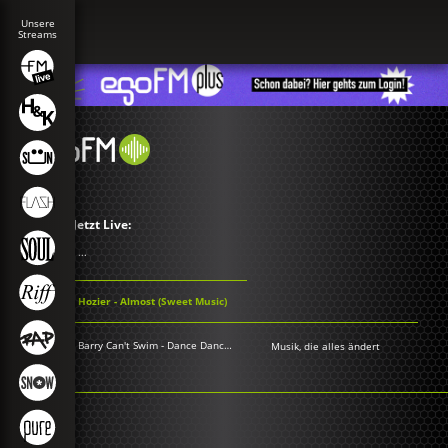
Jetzt Live:
...
Hozier - Almost (Sweet Music)
Barry Can't Swim - Dance Dance Dance
Musik, die alles ändert