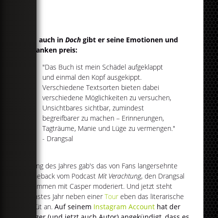
Und auch in
Doch
gibt er seine Emotionen und
Gedanken preis:
"Das Buch ist mein Schädel aufgeklappt
und einmal den Kopf ausgekippt.
Verschiedene Textsorten bieten dabei
verschiedene Möglichkeiten zu versuchen,
Unsichtbares sichtbar, zumindest
begreifbarer zu machen – Erinnerungen,
Tagträume, Manie und Lüge zu vermengen."
- Drangsal
Anfang des Jahres gab's das von Fans langersehnte
Comeback vom Podcast
Mit Verachtung
, den Drangsal
zusammen mit Casper moderiert. Und jetzt steht
nächstes Jahr neben einer
Tour
eben das literarische
Debüt an.
Auf seinem
Instagram Account
hat der
Sänger (und jetzt auch Autor) angekündigt, dass es