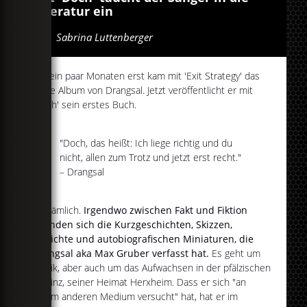
Literatur ein
Von
Sabrina Luttenberger
Vor ein paar Monaten erst kam mit 'Exit Strategy' das
dritte Album von Drangsal. Jetzt veröffentlicht er mit
'Doch' sein erstes Buch.
"Doch, das heißt: Ich liege richtig und du
nicht, allen zum Trotz und jetzt erst recht."
– Drangsal
So nämlich.
Irgendwo zwischen Fakt und Fiktion
befinden sich die Kurzgeschichten, Skizzen,
Gedichte und autobiografischen Miniaturen, die
Drangsal aka Max Gruber verfasst hat.
Es geht um
Musik, aber auch um das Aufwachsen in der pfälzischen
Provinz, seiner Heimat Herxheim. Dass er sich "an
einem anderen Medium versucht" hat, hat er im