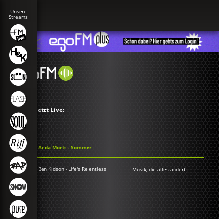
Jetzt Live:
...
Anda Morts - Sommer
Ben Kidson - Life's Relentless
Musik, die alles ändert