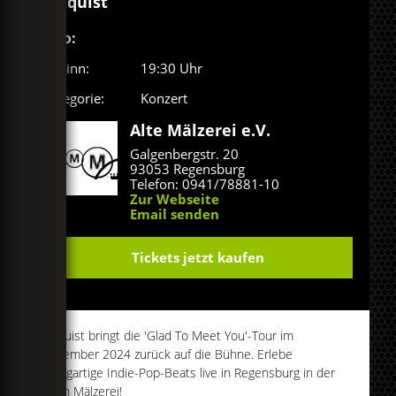
Telquist
Info:
Beginn:
19:30 Uhr
Kategorie:
Konzert
Alte Mälzerei e.V.
Galgenbergstr. 20
93053 Regensburg
Telefon: 0941/78881-10
Zur Webseite
Email senden
Tickets jetzt kaufen
Telquist bringt die 'Glad To Meet You'-Tour im
Dezember 2024 zurück auf die Bühne. Erlebe
einzigartige Indie-Pop-Beats live in Regensburg in der
Alten Mälzerei!