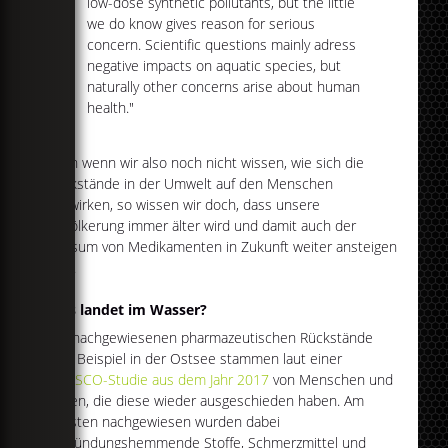
low-dose synthetic pollutants, but the little
we do know gives reason for serious
concern. Scientific questions mainly adress
negative impacts on aquatic species, but
naturally other concerns arise about human
health."
Auch wenn wir also noch nicht wissen, wie sich die
Rückstände in der Umwelt auf den Menschen
auswirken, so wissen wir doch, dass unsere
Bevölkerung immer älter wird und damit auch der
Konsum von Medikamenten in Zukunft weiter ansteigen
wird.
Was landet im Wasser?
Die nachgewiesenen pharmazeutischen Rückstände
zum Beispiel in der Ostsee stammen laut einer
UNESCO-Studie aus dem Jahr 2017
von Menschen und
Tieren, die diese wieder ausgeschieden haben. Am
meisten nachgewiesen wurden dabei
entzündungshemmende Stoffe, Schmerzmittel und