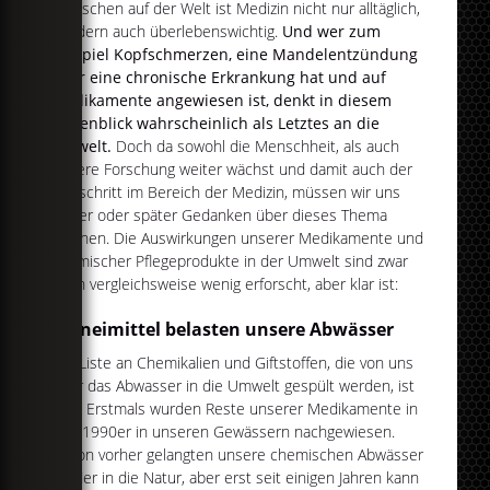
Menschen auf der Welt ist Medizin nicht nur alltäglich,
sondern auch überlebenswichtig.
Und wer zum
Beispiel Kopfschmerzen, eine Mandelentzündung
oder eine chronische Erkrankung hat und auf
Medikamente angewiesen ist, denkt in diesem
Augenblick wahrscheinlich als Letztes an die
Umwelt.
Doch da sowohl die Menschheit, als auch
unsere Forschung weiter wächst und damit auch der
Fortschritt im Bereich der Medizin, müssen wir uns
früher oder später Gedanken über dieses Thema
machen. Die Auswirkungen unserer Medikamente und
chemischer Pflegeprodukte in der Umwelt sind zwar
noch vergleichsweise wenig erforscht, aber klar ist:
Arzneimittel belasten unsere Abwässer
Die Liste an Chemikalien und Giftstoffen, die von uns
über das Abwasser in die Umwelt gespült werden, ist
lang. Erstmals wurden Reste unserer Medikamente in
den 1990er in unseren Gewässern nachgewiesen.
Schon vorher gelangten unsere chemischen Abwässer
wieder in die Natur, aber erst seit einigen Jahren kann