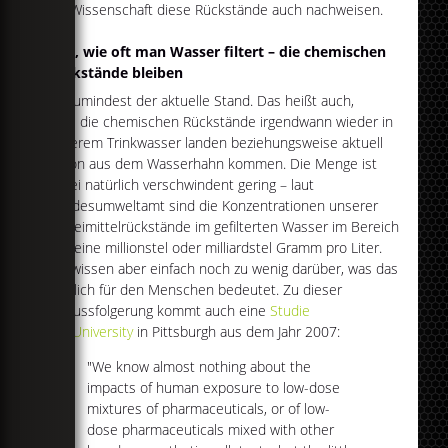
die Wissenschaft diese Rückstände auch nachweisen.
Egal, wie oft man Wasser filtert – die chemischen
Rückstände bleiben
So zumindest der aktuelle Stand. Das heißt auch,
dass die chemischen Rückstände irgendwann wieder in
unserem Trinkwasser landen beziehungsweise aktuell
schon aus dem Wasserhahn kommen. Die Menge ist
dabei natürlich verschwindent gering – laut
Bundesumweltamt sind die Konzentrationen unserer
Arzneimittelrückstände im gefilterten Wasser im Bereich
des eine millionstel oder milliardstel Gramm pro Liter.
Wir wissen aber einfach noch zu wenig darüber, was das
letztlich für den Menschen bedeutet. Zu dieser
Schlussfolgerung kommt auch eine
Studie
der University
in Pittsburgh aus dem Jahr 2007:
"We know almost nothing about the
impacts of human exposure to low-dose
mixtures of pharmaceuticals, or of low-
dose pharmaceuticals mixed with other