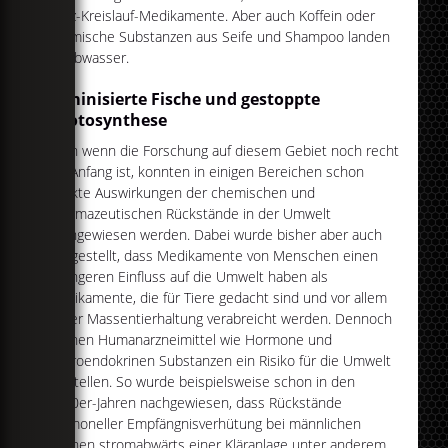
Herz-Kreislauf-Medikamente. Aber auch Koffein oder
chemische Substanzen aus Seife und Shampoo landen
im Abwasser.
Feminisierte Fische und gestoppte
Photosynthese
Auch wenn die Forschung auf diesem Gebiet noch recht
am Anfang ist, konnten in einigen Bereichen schon
direkte Auswirkungen der chemischen und
pharmazeutischen Rückstände in der Umwelt
nachgewiesen werden. Dabei wurde bisher aber auch
festgestellt, dass Medikamente von Menschen einen
geringeren Einfluss auf die Umwelt haben als
Medikamente, die für Tiere gedacht sind und vor allem
in der Massentierhaltung verabreicht werden. Dennoch
können Humanarzneimittel wie Hormone und
neuroendokrinen Substanzen ein Risiko für die Umwelt
darstellen. So wurde beispielsweise schon in den
1990er-Jahren nachgewiesen, dass Rückstände
hormoneller Empfängnisverhütung bei männlichen
Fischen stromabwärts einer Kläranlage unter anderem