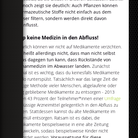
Dennoch zeigt sie deutlich: Auch Pflanzen können
pharmazeutische Stoffe nicht einfach aus dem
Wasser filtern, sondern werden direkt davon
beeinflusst.
Kipp keine Medizin in den Abfluss!
Natürlich können wir nicht auf Medikamente verzichten.
Das heißt allerdings nicht, dass man nicht selbst
etwas dagegen tun kann, dass Rückstände von
Humanmedizin im Abwasser landen.
Zunächst
einmal ist es wichtig, dass du keinesfalls Medikamente
im Klo runterspülst. Tatsächlich war das lange Zeit die
gängige Methode vieler Menschen, abgelaufene oder
übrig gebliebene Medikamente zu entsorgen - 2013
gaben 43 Prozent der Teilnehmer*innen einer
Umfrage
an, flüssige Arzneimittel gelegentlich in den Abfluss zu
kippen. Stattdessen kannst du alte Medikamente im
Restmüll entsorgen. Ratsam ist es dabei, die
Medikamente beispielsweise in eine alte Zeitung
einzuwickeln, sodass beispielsweise Kinder nicht
gefährdet werden.
Voraussetzung für diese