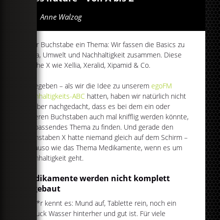
Von
Anne Walzog
Jeder Buchstabe ein Thema: Wir fassen die Basics zu
Klima, Umwelt und Nachhaltigkeit zusammen. Diese
Woche X wie Xellia, Xeralid, Xipamid & Co.
Zugegeben – als wir die Idee zu unserem
egoFM
Nachhaltigkeits-ABC
hatten, haben wir natürlich nicht
darüber nachgedacht, dass es bei dem ein oder
anderen Buchstaben auch mal knifflig werden könnte,
ein passendes Thema zu finden. Und gerade den
Buchstaben X hatte niemand gleich auf dem Schirm –
genauso wie das Thema Medikamente, wenn es um
Nachhaltigkeit geht.
Medikamente werden nicht komplett
abgebaut
Jede*r kennt es: Mund auf, Tablette rein, noch ein
Schluck Wasser hinterher und gut ist. Für viele