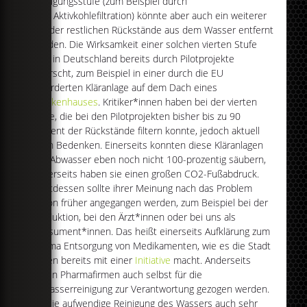
Reinigungsstufe (zum Beispiel durch
eine Aktivkohlefiltration) könnte aber auch ein weiterer
Teil der restlichen Rückstände aus dem Wasser entfernt
werden. Die Wirksamkeit einer solchen vierten Stufe
wird in Deutschland bereits durch Pilotprojekte
erforscht, zum Beispiel in einer durch die EU
geförderten Kläranlage auf dem Dach eines
Krankenhauses
. Kritiker*innen haben bei der vierten
Stufe, die bei den Pilotprojekten bisher bis zu 90
Prozent der Rückstände filtern konnte, jedoch aktuell
noch Bedenken. Einerseits konnten diese Kläranlagen
das Abwasser eben noch nicht 100-prozentig säubern,
anderseits haben sie einen großen CO2-Fußabdruck.
Stattdessen sollte ihrer Meinung nach das Problem
schon früher angegangen werden, zum Beispiel bei der
Produktion, bei den Ärzt*innen oder bei uns als
Konsument*innen. Das heißt einerseits Aufklärung zum
Thema Entsorgung von Medikamenten, wie es die Stadt
Essen bereits mit einer
Initiative
macht. Anderseits
sollen Pharmafirmen auch selbst für die
Abwasserreinigung zur Verantwortung gezogen werden.
Da die aufwendige Reinigung des Wassers auch sehr