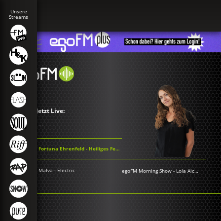
Jetzt Live:
...
Fortuna Ehrenfeld - Heiliges Fernweh
Malva - Electric
egoFM Morning Show
-
Lola Aichner