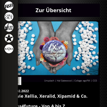
Zur Übersicht
Blog
Unsplash | Hal Gatewood | Collage: egoFM
|
CC0
18.02.2022
X wie Xellia, Xeralid, Xipamid & Co.
egos4future - Von A bis Z