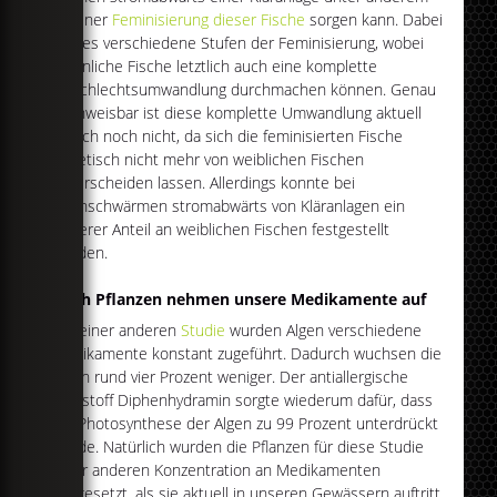
zu einer
Feminisierung dieser Fische
sorgen kann. Dabei
gibt es verschiedene Stufen der Feminisierung, wobei
männliche Fische letztlich auch eine komplette
Geschlechtsumwandlung durchmachen können. Genau
nachweisbar ist diese komplette Umwandlung aktuell
jedoch noch nicht, da sich die feminisierten Fische
genetisch nicht mehr von weiblichen Fischen
unterscheiden lassen. Allerdings konnte bei
Fischschwärmen stromabwärts von Kläranlagen ein
höherer Anteil an weiblichen Fischen festgestellt
werden.
Auch Pflanzen nehmen unsere Medikamente auf
Bei einer anderen
Studie
wurden Algen verschiedene
Medikamente konstant zugeführt. Dadurch wuchsen die
Algen rund vier Prozent weniger. Der antiallergische
Wirkstoff Diphenhydramin sorgte wiederum dafür, dass
die Photosynthese der Algen zu 99 Prozent unterdrückt
wurde. Natürlich wurden die Pflanzen für diese Studie
einer anderen Konzentration an Medikamenten
ausgesetzt, als sie aktuell in unseren Gewässern auftritt.