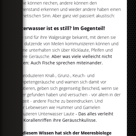
Fische können riechen, andere können den
Sonnenstand erkennen und wieder andere haben einen
magnetischen Sinn. Aber ganz viel passiert akustisch:
Unterwasser ist es still? Im Gegenteil!
Wale sind für ihre Walgesänge bekannt, mit denen sie
über dutzende von Meilen kommunizieren können und
Delfine unterhalten sich über Klicklaute, Pfeifen und
andere Geräusche.
Aber was viele vielleicht nicht
wissen: Auch Fische sprechen miteinander.
Sie produzieren Knall-, Grunz-, Keuch- und
Trompetengeräusche und warnen sich damit vor
Raubtieren, geben sich gegenseitig Bescheid, wenn sie
Futter gefunden haben und versuchen - vor allem in der
Brutzeit - andere Fische zu beeindrucken. Und
sogar Lebewesen wie Hummer und Garnelen
produzieren Unterwasser Laute
- Das alles verleiht
den Korallenriffen ihre Geräuschkulisse.
Mit diesem Wissen hat sich der Meeresbiologe