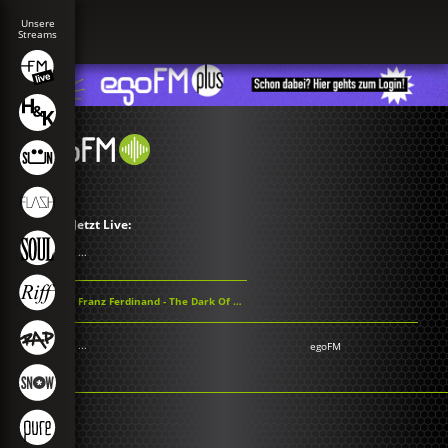
Jetzt Live:
...
Franz Ferdinand - The Dark Of The Matinée
...
egoFM